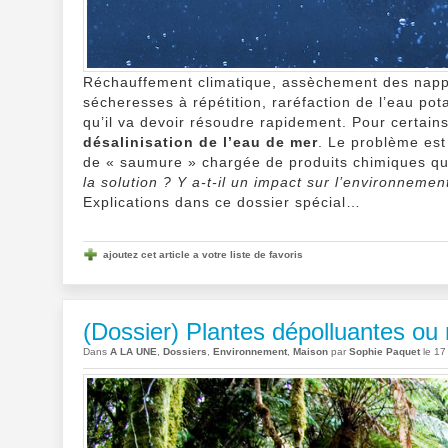
Réchauffement climatique, assèchement des napp
sécheresses à répétition, raréfaction de l’eau po
qu’il va devoir résoudre rapidement. Pour certain
désalinisation de l’eau de mer
. Le problème est 
de « saumure » chargée de produits chimiques qui
la solution ? Y a-t-il un impact sur l’environnemen
Explications dans ce dossier spécial…
ajoutez cet article a votre liste de favoris
(Dossier) Plantes dépolluantes ou m
Dans
A LA UNE
,
Dossiers
,
Environnement
,
Maison
par
Sophie Paquet
le 17