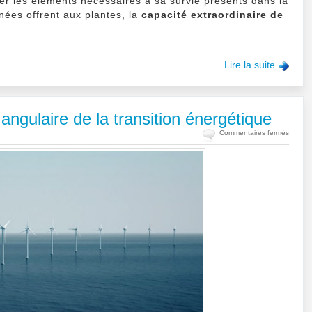
er les éléments nécessaires à sa survie présents dans la
nées offrent aux plantes, la
capacité extraordinaire de
Lire la suite
 angulaire de la transition énergétique
sur
Commentaires fermés
(Dossie
Énergi
éolien
:
pierre
angulai
de
la
transiti
énergé