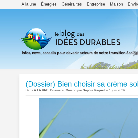
A la une
Énergies
Généralités
Entreprise
Maison
Envi
(Dossier) Bien choisir sa crème sola
Dans
A LA UNE
,
Dossiers
,
Maison
par
Sophie Paquet
le 1 juin 2026