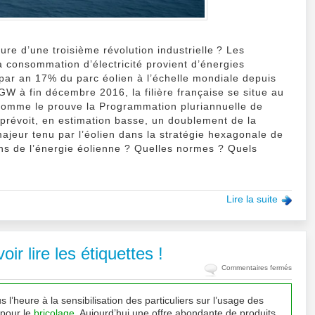
ture d’une troisième révolution industrielle ? Les
a consommation d’électricité provient d’énergies
par an 17% du parc éolien à l’échelle mondiale depuis
GW à fin décembre 2016, la filière française se situe au
 comme le prouve la Programmation pluriannuelle de
i prévoit, en estimation basse, un doublement de la
 majeur tenu par l’éolien dans la stratégie hexagonale de
ions de l’énergie éolienne ? Quelles normes ? Quels
Lire la suite
ir lire les étiquettes !
sur
Commentaires fermés
(Dossie
Bricola
 l’heure à la sensibilisation des particuliers sur l’usage des
écolog
 pour le
bricolage
. Aujourd’hui une offre abondante de produits