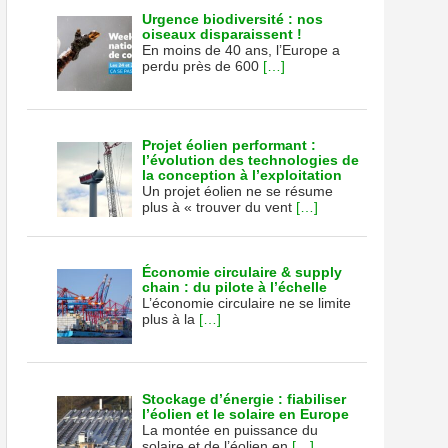
Urgence biodiversité : nos
oiseaux disparaissent !
En moins de 40 ans, l’Europe a
perdu près de 600
[…]
Projet éolien performant :
r)
l’évolution des technologies de
la conception à l’exploitation
e
Un projet éolien ne se résume
ique,
plus à « trouver du vent
[…]
ns
tien
e
Économie circulaire & supply
chain : du pilote à l’échelle
L’économie circulaire ne se limite
plus à la
[…]
Stockage d’énergie : fiabiliser
l’éolien et le solaire en Europe
La montée en puissance du
solaire et de l’éolien en
[…]