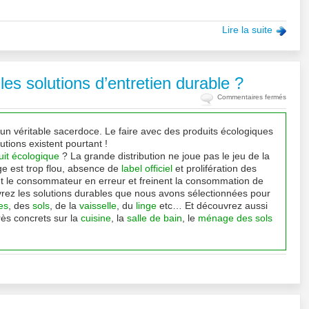
Lire la suite
es solutions d’entretien durable ?
sur
Commentaires fermés
(Dossie
Ménag
 un véritable sacerdoce. Le faire avec des produits écologiques
écolog
utions existent pourtant !
quelles
uit écologique
? La grande distribution ne joue pas le jeu de la
solutio
ge est trop flou, absence de
label officiel
et prolifération des
d’entre
ent le consommateur en erreur et freinent la consommation de
durabl
rez les solutions durables que nous avons sélectionnées pour
?
es
, des
sols
, de la
vaisselle
, du
linge
etc… Et découvrez aussi
ès concrets sur la
cuisine
, la
salle de bain
, le
ménage des sols