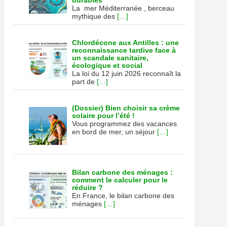
durables
La mer Méditerranée , berceau
mythique des
[…]
Chlordécone aux Antilles : une
reconnaissance tardive face à
un scandale sanitaire,
écologique et social
La loi du 12 juin 2026 reconnaît la
part de
[…]
(Dossier) Bien choisir sa crème
solaire pour l’été !
Vous programmez des vacances
en bord de mer, un séjour
[…]
Bilan carbone des ménages :
comment le calculer pour le
réduire ?
En France, le bilan carbone des
ménages
[…]