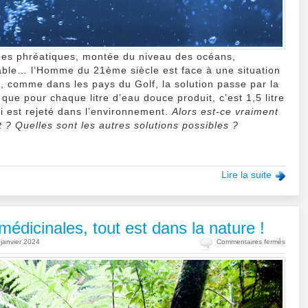
es phréatiques, montée du niveau des océans,
table… l’Homme du 21ème siècle est face à une situation
s, comme dans les pays du Golf, la solution passe par la
que pour chaque litre d’eau douce produit, c’est 1,5 litre
 est rejeté dans l’environnement.
Alors est-ce vraiment
t ? Quelles sont les autres solutions possibles ?
Lire la suite
édicinales, tout est dans la nature !
sur
 janvier 2024
Commentaires fermés
(Dossie
Plante
dépoll
ou
médicin