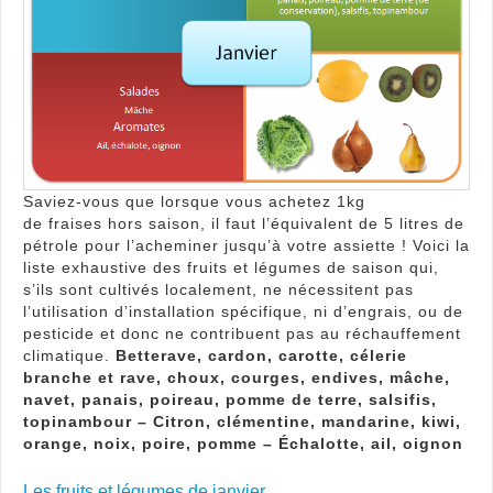
fruits
et
lég
en
hiver
!
Saviez-vous que lorsque vous achetez 1kg
de fraises hors saison, il faut l’équivalent de 5 litres de
pétrole pour l’acheminer jusqu’à votre assiette ! Voici la
liste exhaustive des fruits et légumes de saison qui,
s’ils sont cultivés localement, ne nécessitent pas
l’utilisation d’installation spécifique, ni d’engrais, ou de
pesticide et donc ne contribuent pas au réchauffement
climatique.
Betterave, cardon, carotte, célerie
branche et rave, choux, courges, endives, mâche,
navet, panais, poireau, pomme de terre, salsifis,
topinambour – Citron, clémentine, mandarine, kiwi,
orange, noix, poire, pomme – Échalotte, ail, oignon
Les fruits et légumes de janvier