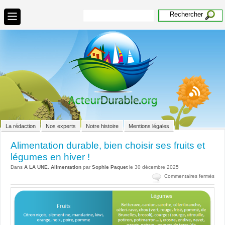
La rédaction
Nos experts
Notre histoire
Mentions légales
Alimentation durable, bien choisir ses fruits et
légumes en hiver !
Dans
A LA UNE
,
Alimentation
par
Sophie Paquet
le 30 décembre 2025
sur
Commentaires fermés
Alim
dura
bien
chois
ses