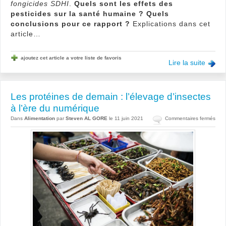
fongicides SDHI
.
Quels sont les effets des
pesticides sur la santé humaine ? Quels
conclusions pour ce rapport ?
Explications dans cet
article…
ajoutez cet article a votre liste de favoris
Lire la suite
Les protéines de demain : l’élevage d’insectes
à l’ère du numérique
sur
Dans
Alimentation
par
Steven AL GORE
le 11 juin 2021
Commentaires fermés
Les
prot
de
dem
:
l’él
d’in
à
l’ère
du
numé