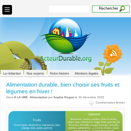
La rédaction
Nos experts
Notre histoire
Mentions légales
Alimentation durable, bien choisir ses fruits et
légumes en hiver !
Dans
A LA UNE
,
Alimentation
par
Sophie Paquet
le 30 décembre 2025
sur
Commentaires fermés
Alim
dura
bien
chois
ses