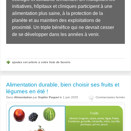
initiatives, hôpitaux et cliniques participent à une 
alimentation plus saine, à la protection de la 
planète et au maintien des exploitations de 
proximité. Un triple bénéfice qui ne devrait cesser 
de se développer dans les années à venir.
ajoutez cet article a votre liste de favoris
Alimentation durable, bien choisir ses fruits et
légumes en été !
sur
Dans
Alimentation
par
Sophie Paquet
le 1 juin 2025
Commentaires fermés
Alim
dura
bien
chois
ses
fruits