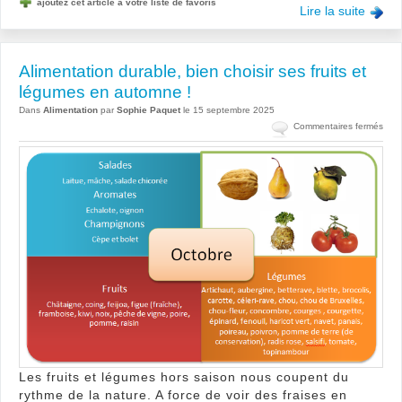
ajoutez cet article a votre liste de favoris
Lire la suite
Alimentation durable, bien choisir ses fruits et
légumes en automne !
Dans
Alimentation
par
Sophie Paquet
le 15 septembre 2025
sur
Commentaires fermés
Alim
dura
bien
chois
ses
fruits
et
lég
en
aut
!
Les fruits et légumes hors saison nous coupent du
rythme de la nature. A force de voir des fraises en