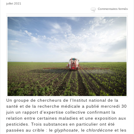
juillet 2021
sur
Commentaires fermés
Le
rapp
de
l’Ins
conf
des
mala
liées
aux
pest
Un groupe de chercheurs de l’Institut national de la
santé et de la recherche médicale a publié mercredi 30
juin un rapport d’expertise collective confirmant la
relation entre certaines maladies et une exposition aux
pesticides. Trois substances en particulier ont été
passées au crible : le
glyphosate
, le
chlordécone
et les