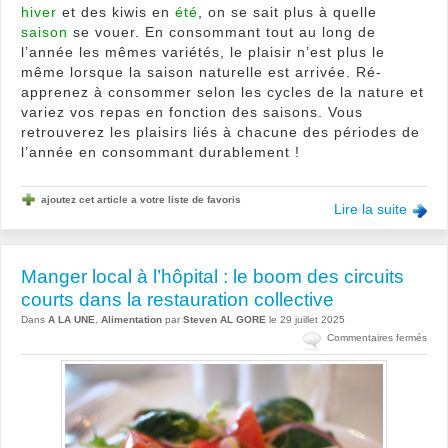
hiver
et des kiwis en
été
, on se sait plus à quelle
saison
se vouer. En consommant tout au long de
l’année les mêmes variétés, le plaisir n’est plus le
même lorsque la saison naturelle est arrivée. Ré-
apprenez à consommer selon les cycles de la nature et
variez vos repas en fonction des saisons. Vous
retrouverez les plaisirs liés à chacune des périodes de
l’année en consommant durablement !
ajoutez cet article a votre liste de favoris
Lire la suite
Manger local à l’hôpital : le boom des circuits
courts dans la restauration collective
Dans
A LA UNE
,
Alimentation
par
Steven AL GORE
le 29 juillet 2025
sur
Commentaires fermés
Man
local
à
l’hôp
:
le