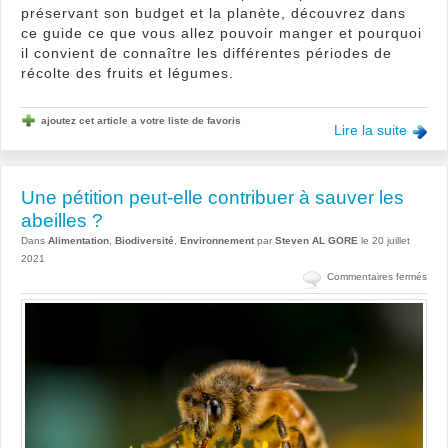
préservant son budget et la planète, découvrez dans
ce guide ce que vous allez pouvoir manger et pourquoi
il convient de connaître les différentes périodes de
récolte des fruits et légumes.
ajoutez cet article a votre liste de favoris
Lire la suite
Une pétition peut-elle contribuer à sauver les
abeilles ?
Dans
Alimentation
,
Biodiversité
,
Environnement
par
Steven AL GORE
le 20 juillet
2021
sur
Commentaires fermés
Une
pétit
peut
elle
cont
à
sauv
les
abeil