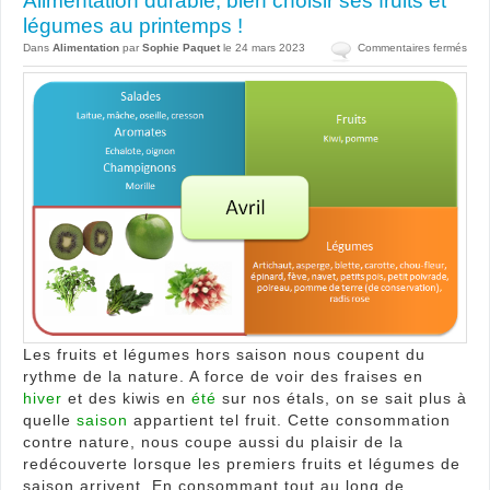
Alimentation durable, bien choisir ses fruits et
légumes au printemps !
sur
Dans
Alimentation
par
Sophie Paquet
le 24 mars 2023
Commentaires fermés
Alim
dura
bien
chois
ses
fruits
et
lég
au
prin
!
Les fruits et légumes hors saison nous coupent du
rythme de la nature. A force de voir des fraises en
hiver
et des kiwis en
été
sur nos étals, on se sait plus à
quelle
saison
appartient tel fruit. Cette consommation
contre nature, nous coupe aussi du plaisir de la
redécouverte lorsque les premiers fruits et légumes de
saison arrivent. En consommant tout au long de