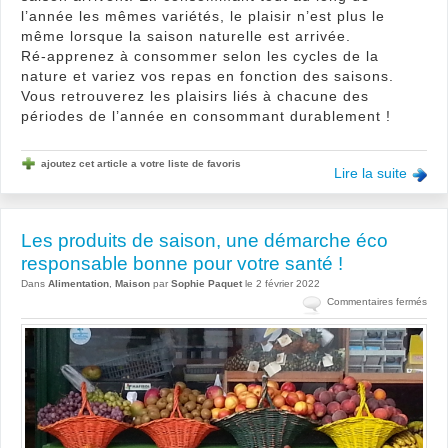
l’année les mêmes variétés, le plaisir n’est plus le
même lorsque la saison naturelle est arrivée.
Ré-apprenez à consommer selon les cycles de la
nature et variez vos repas en fonction des saisons.
Vous retrouverez les plaisirs liés à chacune des
périodes de l’année en consommant durablement !
ajoutez cet article a votre liste de favoris
Lire la suite
Les produits de saison, une démarche éco
responsable bonne pour votre santé !
Dans
Alimentation
,
Maison
par
Sophie Paquet
le 2 février 2022
sur
Commentaires fermés
Les
prod
de
sais
une
dém
éco
resp