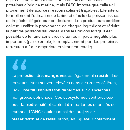
protéines d’origine marine, mais l’ASC impose que celles-ci
proviennent de sources responsables et traçables. Elle interdit
formellement l’utilisation de farine et d’huile de poisson issues
de la pêche illégale ou non déclarée. Les producteurs certifiés
doivent justifier la provenance de chaque ingrédient et réduire
la part de poissons sauvages dans les rations lorsqu’il est
possible de le faire sans créer d’autres impacts négatifs plus
importants (par exemple, le remplacement par des protéines
terrestres à forte empreinte environnementale).
La protection des
mangroves
est également cruciale. Les
crevettes étant souvent élevées dans des zones côtières,
l’ASC interdit l’implantation de fermes sur d’anciennes
mangroves défrichées. Ces écosystèmes sont précieux
pour la biodiversité et captent d’importantes quantités de
carbone. L’ONG soutient aussi des projets de
préservation et de restauration, en Équateur notamment.