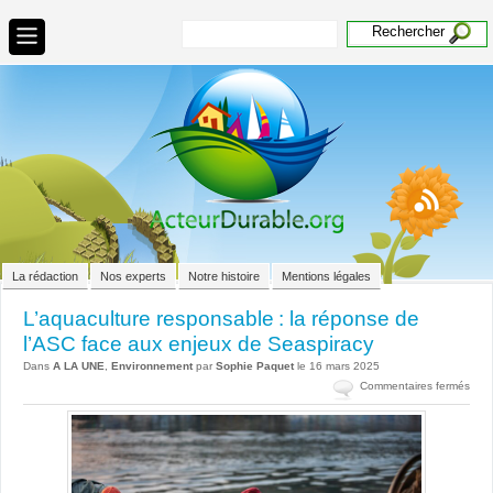
La rédaction
Nos experts
Notre histoire
Mentions légales
L’aquaculture responsable : la réponse de
l’ASC face aux enjeux de Seaspiracy
Dans
A LA UNE
,
Environnement
par
Sophie Paquet
le 16 mars 2025
sur
Commentaires fermés
L’aq
resp
la
répo
de