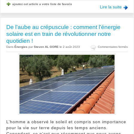
ajoutez cet article a votre liste de favoris
Lire la suite
De l’aube au crépuscule : comment l’énergie
solaire est en train de révolutionner notre
quotidien !
sur
Dans
Énergies
par
Steven AL GORE
le 2 août 2023
Commentaires fermés
De
l’au
au
crép
:
com
l’éne
solai
est
en
train
de
révo
L’homme a observé le soleil et compris son importance
notr
pour la vie sur terre depuis les temps anciens.
quot
!
Cependant, ce n’est que récemment que nous avons