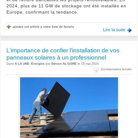
2024, plus de 11 GW de stockage ont été installés en
Europe, confirmant la tendance.
ajoutez cet article a votre liste de favoris
Lire la suite
L’importance de confier l’installation de vos
panneaux solaires à un professionnel
Dans
A LA UNE
,
Énergies
par
Steven AL GORE
le 15 mai 2024
sur
Commentaires fermés
L’im
de
conf
l’ins
de
vos
pan
solai
à
un
prof