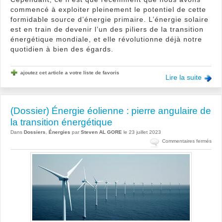
commencé à exploiter pleinement le potentiel de cette
formidable source d’énergie primaire. L’énergie solaire
est en train de devenir l’un des piliers de la transition
énergétique mondiale, et elle révolutionne déjà notre
quotidien à bien des égards.
ajoutez cet article a votre liste de favoris
Lire la suite
(Dossier) Énergie éolienne : pierre angulaire de
la transition énergétique
Dans
Dossiers
,
Énergies
par
Steven AL GORE
le 23 juillet 2023
sur
Commentaires fermés
(Dos
Éner
éoli
:
pierr
angu
de
la
trans