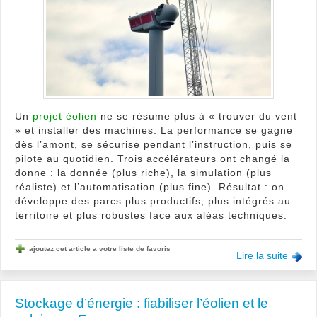
des
tech
de
la
conc
à
l’exp
Un
projet éolien
ne se résume plus à « trouver du vent
» et installer des machines. La performance se gagne
dès l’amont, se sécurise pendant l’instruction, puis se
pilote au quotidien. Trois accélérateurs ont changé la
donne : la donnée (plus riche), la simulation (plus
réaliste) et l’automatisation (plus fine). Résultat : on
développe des parcs plus productifs, plus intégrés au
territoire et plus robustes face aux aléas techniques.
ajoutez cet article a votre liste de favoris
Lire la suite
Stockage d’énergie : fiabiliser l’éolien et le