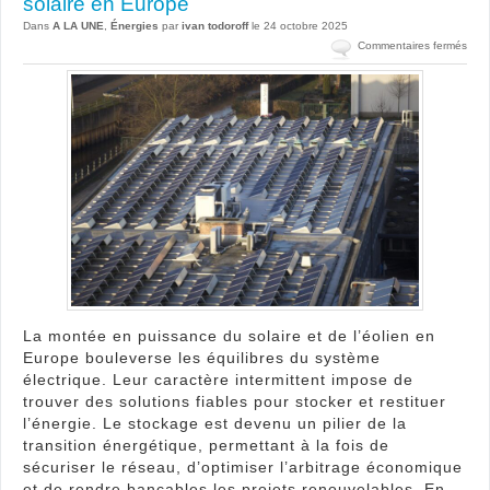
solaire en Europe
Dans
A LA UNE
,
Énergies
par
ivan todoroff
le 24 octobre 2025
sur
Commentaires fermés
Stoc
d’én
:
fiabi
l’éol
et
le
solai
en
Eur
La montée en puissance du solaire et de l’éolien en
Europe bouleverse les équilibres du système
électrique. Leur caractère intermittent impose de
trouver des solutions fiables pour stocker et restituer
l’énergie. Le stockage est devenu un pilier de la
transition énergétique, permettant à la fois de
sécuriser le réseau, d’optimiser l’arbitrage économique
et de rendre bancables les projets renouvelables. En