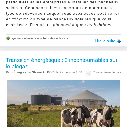
particuliers et les entreprises à installer des panneaux
solaires. Cependant, il est important de noter que le
type de subvention auquel vous avez accès peut varier
en fonction du type de panneaux solaires que vous
choisissez d’installer :
photovoltaïques ou hybrides
.
ajoutez cet article a votre liste de favoris
Lire la suite
Transition énergétique : 3 incontournables sur
le biogaz
sur
Dans
Énergies
par
Steven AL GORE
le 9 novembre 2022
Commentaires fermés
Tran
éner
:
3
inco
sur
le
biog