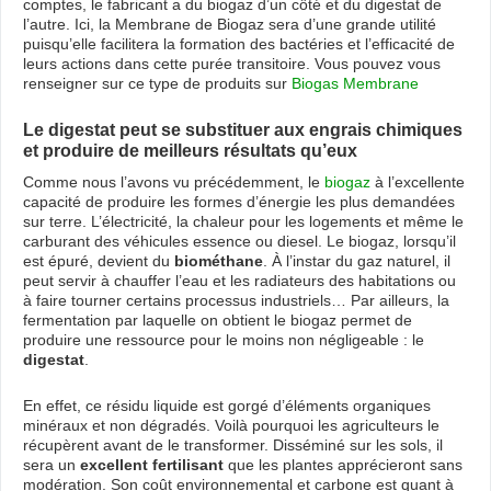
comptes, le fabricant a du biogaz d’un côté et du digestat de
l’autre. Ici, la Membrane de Biogaz sera d’une grande utilité
puisqu’elle facilitera la formation des bactéries et l’efficacité de
leurs actions dans cette purée transitoire. Vous pouvez vous
renseigner sur ce type de produits sur
Biogas Membrane
Le digestat peut se substituer aux engrais chimiques
et produire de meilleurs résultats qu’eux
Comme nous l’avons vu précédemment, le
biogaz
à l’excellente
capacité de produire les formes d’énergie les plus demandées
sur terre. L’électricité, la chaleur pour les logements et même le
carburant des véhicules essence ou diesel. Le biogaz, lorsqu’il
est épuré, devient du
biométhane
. À l’instar du gaz naturel, il
peut servir à chauffer l’eau et les radiateurs des habitations ou
à faire tourner certains processus industriels… Par ailleurs, la
fermentation par laquelle on obtient le biogaz permet de
produire une ressource pour le moins non négligeable : le
digestat
.
En effet, ce résidu liquide est gorgé d’éléments organiques
minéraux et non dégradés. Voilà pourquoi les agriculteurs le
récupèrent avant de le transformer. Disséminé sur les sols, il
sera un
excellent fertilisant
que les plantes apprécieront sans
modération. Son coût environnemental et carbone est quant à