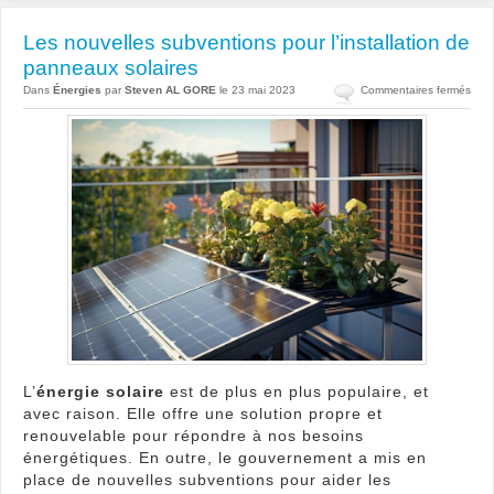
Les nouvelles subventions pour l’installation de
panneaux solaires
sur
Dans
Énergies
par
Steven AL GORE
le 23 mai 2023
Commentaires fermés
Les
nouv
subv
pour
l’ins
de
pan
solai
L’
énergie solaire
est de plus en plus populaire, et
avec raison. Elle offre une solution propre et
renouvelable pour répondre à nos besoins
énergétiques. En outre, le gouvernement a mis en
place de nouvelles subventions pour aider les