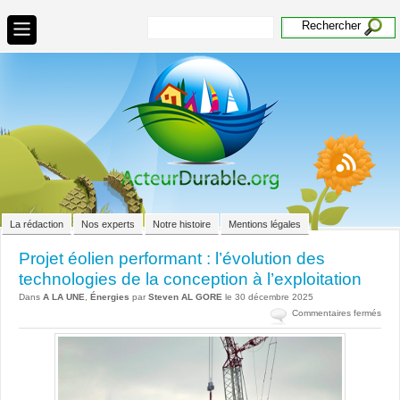
La rédaction
Nos experts
Notre histoire
Mentions légales
Projet éolien performant : l’évolution des
technologies de la conception à l’exploitation
Dans
A LA UNE
,
Énergies
par
Steven AL GORE
le 30 décembre 2025
sur
Commentaires fermés
Proj
éoli
perf
:
l’évo