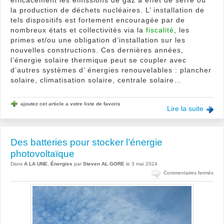
efficacement les émissions de gaz à effet de serre ou
la production de déchets nucléaires. L’ installation de
tels dispositifs est fortement encouragée par de
nombreux états et collectivités via la
fiscalité
, les
primes et/ou une obligation d’installation sur les
nouvelles constructions. Ces dernières années,
l’énergie solaire thermique peut se coupler avec
d’autres systèmes d’ énergies renouvelables : plancher
solaire, climatisation solaire, centrale solaire…
ajoutez cet article a votre liste de favoris
Lire la suite
Des batteries pour stocker l’énergie
photovoltaïque
Dans
A LA UNE
,
Énergies
par
Steven AL GORE
le 3 mai 2024
sur
Commentaires fermés
Des
batt
pour
stoc
l’éne