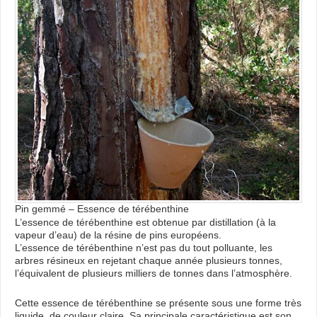
Pin gemmé – Essence de térébenthine
L’essence de térébenthine est obtenue par distillation (à la
vapeur d’eau) de la résine de pins européens.
L’essence de térébenthine n’est pas du tout polluante, les
arbres résineux en rejetant chaque année plusieurs tonnes,
l’équivalent de plusieurs milliers de tonnes dans l’atmosphère.
Cette essence de térébenthine se présente sous une forme très
liquide, de couleur claire. Sa principale caractéristique est son