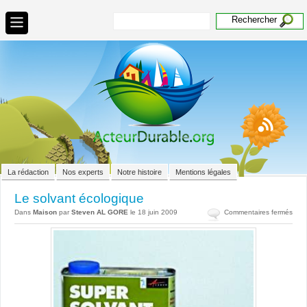
La rédaction
Nos experts
Notre histoire
Mentions légales
Le solvant écologique
sur
Dans
Maison
par
Steven AL GORE
le 18 juin 2009
Commentaires fermés
Le
solv
écol