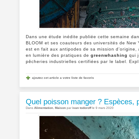
Dans une étude inédite publiée cette semaine dan
BLOOM et ses coauteurs des universités de New Y
est en fait aux antipodes de sa mission d’origine,
en lumière des pratiques de
greenwhashing
qui j
pêcheries industrielles certifiées par le label. Exp
ajoutez cet article a votre liste de favoris
Quel poisson manger ? Espèces, p
Dans
Alimentation
,
Maison
par
ivan todoroff
le 9 mars 2020