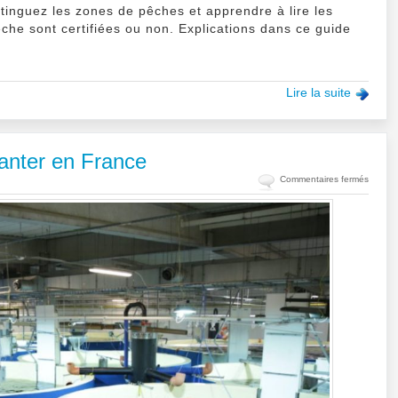
inguez les zones de pêches et apprendre à lire les
che sont certifiées ou non. Explications dans ce guide
Lire la suite
anter en France
sur
Commentaires fermés
Une
usine
à
saumo
devrait
s’impla
en
France