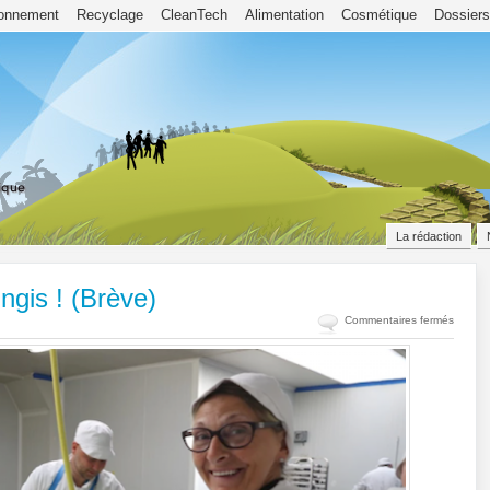
ronnement
Recyclage
CleanTech
Alimentation
Cosmétique
Dossiers
La rédaction
ngis ! (Brève)
sur
Commentaires fermés
Les
Panier
de
la
Mer
bientôt
à
Rungis