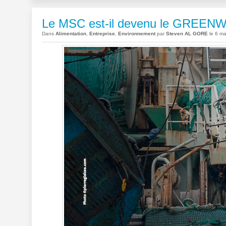
Le MSC est-il devenu le GREENWA
Dans
Alimentation
,
Entreprise
,
Environnement
par
Steven AL GORE
le 6 ma