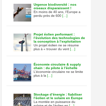
Urgence biodiversité : nos
oiseaux disparaissent !
En moins de 40 ans, l’Europe a
perdu près de 600
[…]
Projet éolien performant :
u
l’évolution des technologies de
la conception à l’exploitation
Un projet éolien ne se résume
NWASHER
plus à « trouver du vent
[…]
elle
Économie circulaire & supply
chain : du pilote à l’échelle
L’économie circulaire ne se limite
plus à la
[…]
Stockage d’énergie : fiabiliser
l’éolien et le solaire en Europe
La montée en puissance du
solaire et de l’éolien en
[…]