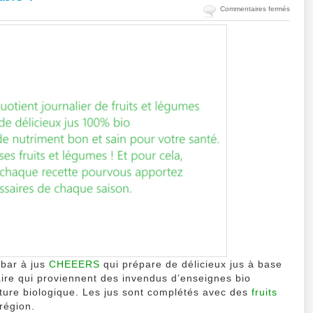
sur
Commentaires fermés
Cheeer
le
bar
à
jus
éco
respon
!
 bar à jus
CHEEERS
qui prépare de délicieux jus à base
aire qui proviennent des invendus d’enseignes bio
culture biologique. Les jus sont complétés avec des
fruits
région.