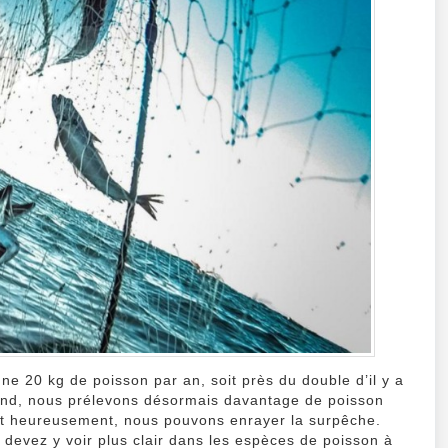
pêcher
certifi
le
guide
conso
 20 kg de poisson par an, soit près du double d’il y a
rand, nous prélevons désormais davantage de poisson
ort heureusement, nous pouvons enrayer la surpêche.
devez y voir plus clair dans les espèces de poisson à