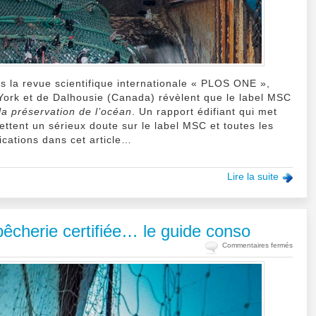
s la revue scientifique internationale « PLOS ONE »,
ork et de Dalhousie (Canada) révèlent que le label MSC
la préservation de l’océan
. Un rapport édifiant qui met
ettent un sérieux doute sur le label MSC et toutes les
lications dans cet article…
Lire la suite
êcherie certifiée… le guide conso
sur
Commentaires fermés
Quel
poisso
mange
?
Espèce