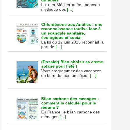
durables
La mer Méditerranée , berceau
mythique des
[…]
Chlordécone aux Antilles : une
reconnaissance tardive face à
un scandale sanitaire,
écologique et social
La loi du 12 juin 2026 reconnaît la
part de
[…]
(Dossier) Bien choisir sa crème
solaire pour l’été !
Vous programmez des vacances
en bord de mer, un séjour
[…]
Bilan carbone des ménages :
comment le calculer pour le
réduire ?
En France, le bilan carbone des
ménages
[…]