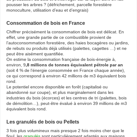
pousser les arbres ? (défrichement, parcelle forestière
monoculture, utilisation d’eau et d’engrais)
Consommation de bois en France
Chiffrer précisément la consommation de bois est délicat. En
effet, une grande partie de ce combustible provient de
l’autoconsommation forestière, des haies bocagères ou jardins,
de rebuts ou produits déjà utilisés (palettes, cagettes …) et ne
peut être aisément quantifiée.
On estime la consommation française de bois-énergie à,
environ, 9
,8 millions de tonnes équivalent pétrole par an
(soit 4 % de l’énergie consommée en France chaque année),
ce qui correspond à environ 42 millions de m3 équivalent bois
rond.
Le potentiel encore disponible en forêt (capitalisé ou
abandonné sur coupe), et plus marginalement dans les
industries du bois (écorces) et les centres de tri (palettes, bois
de démolition…), peut-être évalué à environ 39 millions de m3
équivalent bois rond.
Les granulés de bois ou Pellets
3 fois plus volumineux mais presque 2 fois moins cher que le
fioul, les
granulés
sont particulièrement adaptés aux maisons