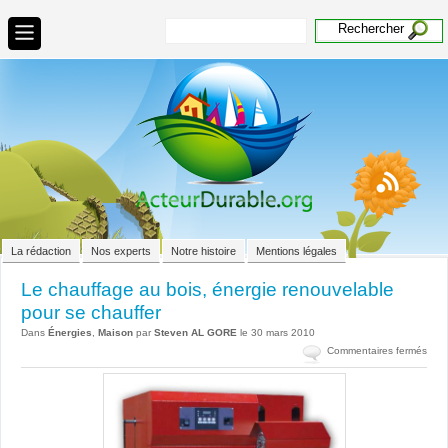
La rédaction
Nos experts
Notre histoire
Mentions légales
Le chauffage au bois, énergie renouvelable
pour se chauffer
Dans
Énergies
,
Maison
par
Steven AL GORE
le 30 mars 2010
sur
Commentaires fermés
Le
chau
au
bois,
éner