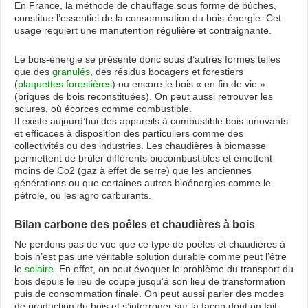
En France, la méthode de chauffage sous forme de bûches,
constitue l’essentiel de la consommation du bois-énergie. Cet
usage requiert une manutention régulière et contraignante.
Le bois-énergie se présente donc sous d’autres formes telles
que des
granulés
, des résidus bocagers et forestiers
(
plaquettes forestières
) ou encore le bois « en fin de vie »
(briques de bois reconstituées). On peut aussi retrouver les
sciures, où écorces comme combustible.
Il existe aujourd’hui des appareils à combustible bois innovants
et efficaces à disposition des particuliers comme des
collectivités ou des industries. Les chaudières à biomasse
permettent de brûler différents biocombustibles et émettent
moins de Co2 (gaz à effet de serre) que les anciennes
générations ou que certaines autres bioénergies comme le
pétrole, ou les agro carburants.
Bilan carbone des poêles et chaudières à bois
Ne perdons pas de vue que ce type de poêles et chaudières à
bois n’est pas une véritable solution durable comme peut l’être
le
solaire
. En effet, on peut évoquer le problème du transport du
bois depuis le lieu de coupe jusqu’à son lieu de transformation
puis de consommation finale. On peut aussi parler des modes
de production du bois et s’interroger sur la façon dont on fait