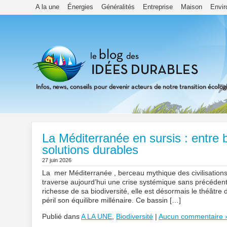
A la une
Énergies
Généralités
Entreprise
Maison
Envi
La Méditerranée en sursis : entre b
solutions durables
27 juin 2026
La mer Méditerranée , berceau mythique des civilisation
traverse aujourd’hui une crise systémique sans précédent
richesse de sa biodiversité, elle est désormais le théâ
péril son équilibre millénaire. Ce bassin […]
Publié dans
A LA UNE
,
Biodiversité
|
Aucun commentaire 