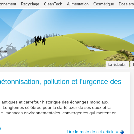
ronnement
Recyclage
CleanTech
Alimentation
Cosmétique
Dossiers
La rédaction
étonnisation, pollution et l’urgence des
s antiques et carrefour historique des échanges mondiaux,
. Longtemps célébrée pour la clarté azur de ses eaux et la
tre de menaces environnementales convergentes qui mettent en
»
Lire le reste de cet article »