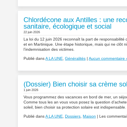
Chlordécone aux Antilles : une re
sanitaire, écologique et social
22 juin 2026
La loi du 12 juin 2026 reconnaît la part de responsabilité
et en Martinique. Une étape historique, mais qui ne clôt ni l
l’indemnisation des victimes.
Publié dans
A LA UNE
,
Généralités
|
Aucun commentaire 
(Dossier) Bien choisir sa crème sola
1 juin 2026
Vous programmez des vacances en bord de mer, un séjour 
Comme tous les an vous vous posez la question d’acheter
soleil, bien choisir sa protection solaire est indispensab
Publié dans
A LA UNE
,
Dossiers
,
Maison
|
Les commentair