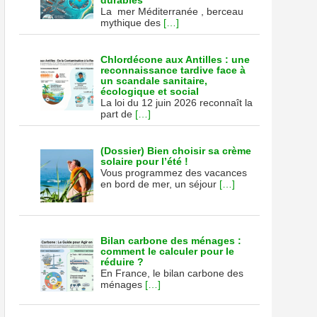
durables
La mer Méditerranée , berceau
mythique des
[…]
Chlordécone aux Antilles : une
reconnaissance tardive face à
un scandale sanitaire,
écologique et social
La loi du 12 juin 2026 reconnaît la
part de
[…]
(Dossier) Bien choisir sa crème
solaire pour l’été !
Vous programmez des vacances
en bord de mer, un séjour
[…]
Bilan carbone des ménages :
comment le calculer pour le
réduire ?
En France, le bilan carbone des
ménages
[…]