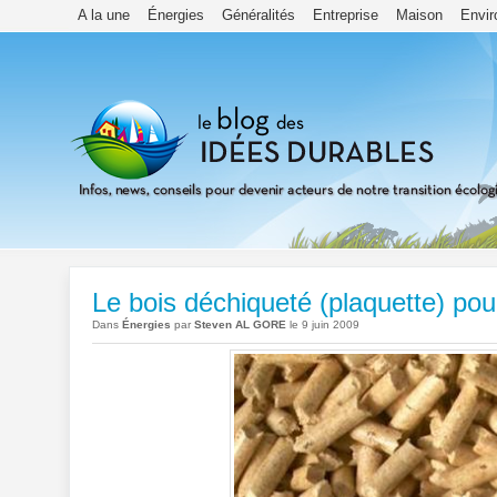
A la une
Énergies
Généralités
Entreprise
Maison
Envi
Le bois déchiqueté (plaquette) pou
Dans
Énergies
par
Steven AL GORE
le 9 juin 2009