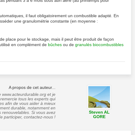
 tas pendant 3 à 6 mois sous abri aéré (au printemps pour
utomatiques, il faut obligatoirement un combustible adapté. En
 posséder une granulométrie constante (en moyenne :
 place pour le stockage, mais il peut être produit de façon
 utilisé en complément de
bûches
ou de
granulés biocombustibles
A propos de cet auteur...
ite www.acteurdurable.org et je
 remercie tous les experts qui
es afin de vous aider à mieux
pement durable, notamment en
Steven AL
s renouvelables. Si vous avez
GORE
de participer, contactez-nous !