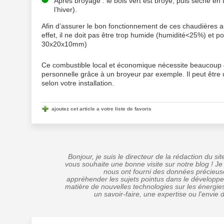
Après broyage : le bois vert est broyé, puis séché en
l’hiver).
Afin d’assurer le bon fonctionnement de ces chaudières a
effet, il ne doit pas être trop humide (humidité<25%) et
30x20x10mm)
Ce combustible local et économique nécessite beaucoup de
personnelle grâce à un broyeur par exemple. Il peut être
selon votre installation.
ajoutez cet article a votre liste de favoris
Bonjour, je suis le directeur de la rédaction du s
vous souhaite une bonne visite sur notre blog ! Je
nous ont fourni des données précieus
appréhender les sujets pointus dans le dévelop
matière de nouvelles technologies sur les énergie
un savoir-faire, une expertise ou l'envie 