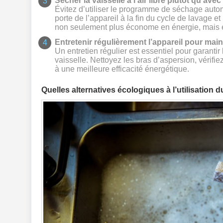
Sécher la vaisselle à l’air libre plutôt qu’a
Évitez d’utiliser le programme de séchage auto
porte de l’appareil à la fin du cycle de lavage et
non seulement plus économe en énergie, mais 
Entretenir régulièrement l’appareil pour maint
Un entretien régulier est essentiel pour garantir
vaisselle. Nettoyez les bras d’aspersion, vérifiez
à une meilleure efficacité énergétique.
Quelles alternatives écologiques à l’utilisation d