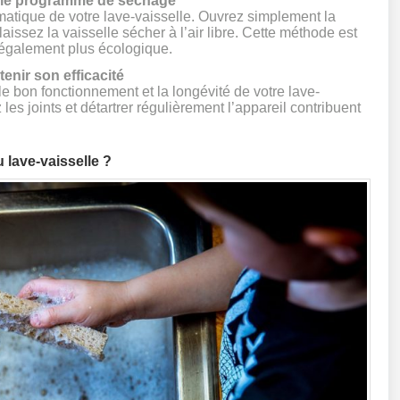
vec le programme de séchage
matique de votre lave-vaisselle. Ouvrez simplement la
 laissez la vaisselle sécher à l’air libre. Cette méthode est
également plus écologique.
enir son efficacité
 le bon fonctionnement et la longévité de votre lave-
 les joints et détartrer régulièrement l’appareil contribuent
u lave-vaisselle ?