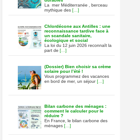
durables
le
La mer Méditerranée , berceau
mythique des
[…]
Chlordécone aux Antilles : une
reconnaissance tardive face à
un scandale sanitaire,
écologique et social
La loi du 12 juin 2026 reconnaît la
part de
[…]
(Dossier) Bien choisir sa crème
solaire pour l’été !
Vous programmez des vacances
en bord de mer, un séjour
[…]
Bilan carbone des ménages :
comment le calculer pour le
réduire ?
En France, le bilan carbone des
ménages
[…]