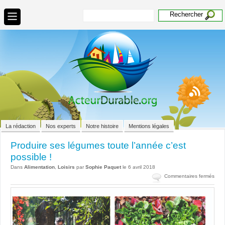
La rédaction
Nos experts
Notre histoire
Mentions légales
Produire ses légumes toute l’année c’est
possible !
Dans
Alimentation
,
Loisirs
par
Sophie Paquet
le 6 avril 2018
sur
Commentaires fermés
Prod
ses
lég
tout
l’an