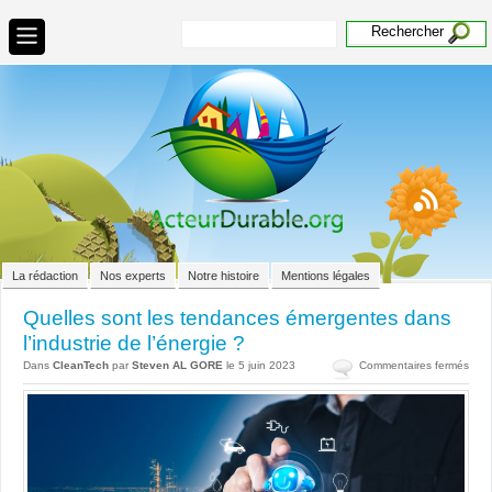
La rédaction
Nos experts
Notre histoire
Mentions légales
Quelles sont les tendances émergentes dans
l’industrie de l’énergie ?
sur
Dans
CleanTech
par
Steven AL GORE
le 5 juin 2023
Commentaires fermés
Quel
sont
les
tend
émer
dan