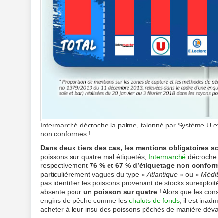
Intermarché décroche la palme, talonné par Système U et 
non conformes !
Dans deux tiers des cas, les mentions obligatoires s
poissons sur quatre mal étiquetés,
Intermarché
décroche 
respectivement
76 % et 67 % d’étiquetage non confor
particulièrement vagues du type «
Atlantique
» ou «
Médi
pas identifier les poissons provenant de stocks surexploit
absente pour
un poisson sur quatre
! Alors que les co
engins de pêche comme les
chaluts de fonds
, il est inad
acheter à leur insu des poissons pêchés de manière dévas