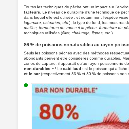
Toutes les techniques de pêche ont un impact sur l’envi
facteurs
. Le niveau de durabilité d’une technique de pêc
dans lequel elle est utilisée ; et notamment l’espèce visé
lagunaire, estuarien, etc.
), le type de fond, les mesures d
mailles, fermetures de zones à la pêche, fermeture de péri
techniques utilisées (
fillet, chalutage, lignes, etc.
).
86 % de poissons non-durables au rayon poisso
Seuls les poissons pêchés avec des méthodes respectueu
abondants peuvent être considérés comme durables. Mais
zones de capture, il apparaît qu’au rayon poissonnerie de
non-durables »
! Le
cabillaud
est le poisson qui affiche
et le bar
(respectivement 86 % et 80 % de poissons non d