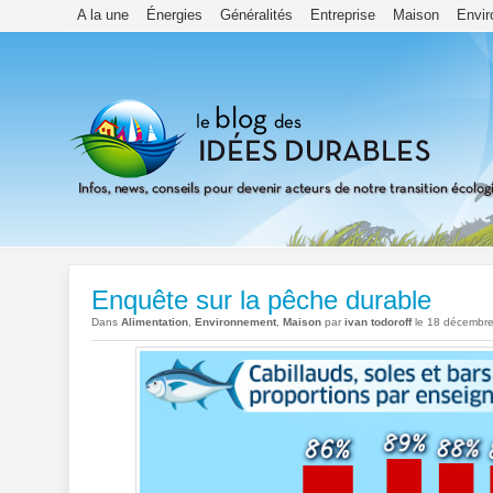
A la une
Énergies
Généralités
Entreprise
Maison
Envi
Enquête sur la pêche durable
Dans
Alimentation
,
Environnement
,
Maison
par
ivan todoroff
le 18 décembr