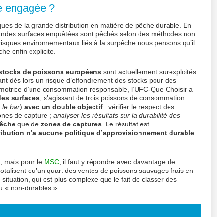
le engagée ?
ues de la grande distribution en matière de pêche durable. En
randes surfaces enquêtées sont pêchés selon des méthodes non
risques environnementaux liés à la surpêche nous pensons qu’il
che enfin explicite.
stocks de poissons européens
sont actuellement surexploités
ant dès lors un risque d’effondrement des stocks pour des
omotrice d’une consommation responsable, l’UFC-Que Choisir a
des surfaces
, s’agissant de trois poissons de consommation
t le bar
)
avec un double objectif
: vérifier le respect des
ones de capture ;
analyser les résultats sur la durabilité des
pêche
que de
zones de captures
. Le résultat est
tribution n’a aucune politique d’approvisionnement durable
, mais pour le
MSC
, il faut y répondre avec davantage de
totalisent qu’un quart des ventes de poissons sauvages frais en
 situation, qui est plus complexe que le fait de classer des
u « non-durables ».