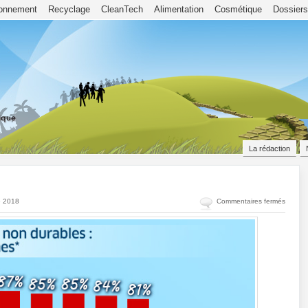
ronnement
Recyclage
CleanTech
Alimentation
Cosmétique
Dossiers
La rédaction
sur
e 2018
Commentaires fermés
Enquê
sur
la
pêche
durabl