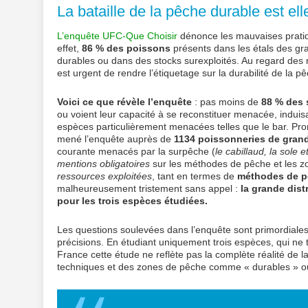
La bataille de la pêche durable est el
L’enquête UFC-Que Choisir
dénonce les mauvaises pratiq
effet,
86 % des poissons
présents dans les étals des g
durables ou dans des stocks surexploités. Au regard des 
est urgent de rendre l’étiquetage sur la durabilité de la pê
Voici ce que révèle l’enquête
: pas moins de
88 % des 
ou voient leur capacité à se reconstituer menacée, induis
espèces particulièrement menacées telles que le bar. Pr
mené l’enquête auprès de
1134 poissonneries de gran
courante menacés par la surpêche (
le cabillaud, la sole e
mentions obligatoires
sur les méthodes de pêche et les z
ressources exploitées
, tant en termes de
méthodes de 
malheureusement tristement sans appel :
la grande dis
pour les trois espèces étudiées.
Les questions soulevées dans l’enquête sont primordiales
précisions. En étudiant uniquement trois espèces, qui ne 
France cette étude ne reflète pas la complète réalité de la
techniques et des zones de pêche comme « durables » o