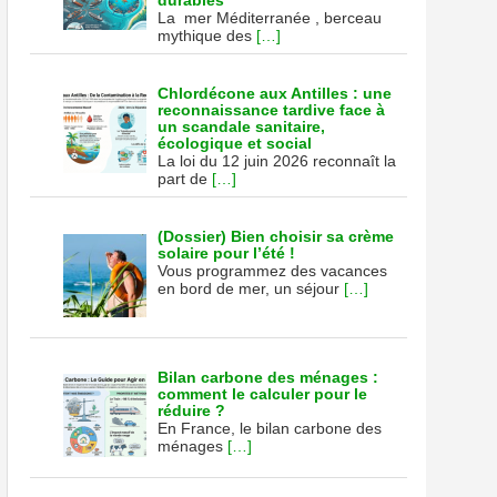
durables
La mer Méditerranée , berceau
mythique des
[…]
Chlordécone aux Antilles : une
reconnaissance tardive face à
un scandale sanitaire,
écologique et social
La loi du 12 juin 2026 reconnaît la
part de
[…]
(Dossier) Bien choisir sa crème
solaire pour l’été !
Vous programmez des vacances
en bord de mer, un séjour
[…]
Bilan carbone des ménages :
comment le calculer pour le
réduire ?
En France, le bilan carbone des
ménages
[…]