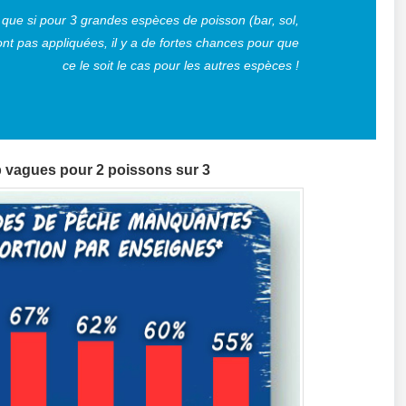
ue si pour 3 grandes espèces de poisson (bar, sol,
ont pas appliquées, il y a de fortes chances pour que
ce le soit le cas pour les autres espèces !
p vagues pour 2 poissons sur 3