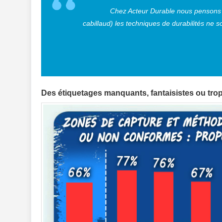
Chez Acteur Durable nous pensons q
cabillaud) les techniques de durabilités ne s
Des étiquetages manquants, fantaisistes ou tro