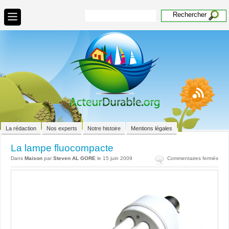
La rédaction
Nos experts
Notre histoire
Mentions légales
La lampe fluocompacte
sur
Dans
Maison
par
Steven AL GORE
le 15 juin 2009
Commentaires fermés
La
lam
fluo