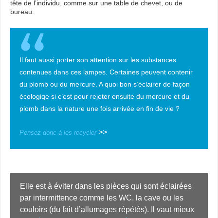
tête de l’individu, comme sur une table de chevet, ou de
bureau.
Il faut aussi porter son attention sur les substances
contenues dans ces lampes. Certaines peuvent contenir
du plomb ou du mercure. A quoi bon s’éclairer de façon
écologiqe si c’est pour rejeter ensuite du mercure et du
plomb dans la nature une fois arrivée en fin de vie ?
>>
Pensez donc à les recycler
Elle est à éviter dans les pièces qui sont éclairées 
par intermittence comme les WC, la cave ou les 
couloirs (du fait d’allumages répétés). Il vaut mieux 