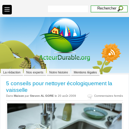
La rédaction
Nos experts
Notre histoire
Mentions légales
5 conseils pour nettoyer écologiquement la
vaisselle
sur
Dans
Maison
par
Steven AL GORE
le 20 août 2009
Commentaires fermés
5
cons
pour
nett
écol
la