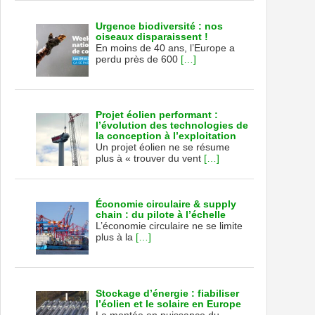
Urgence biodiversité : nos
oiseaux disparaissent !
En moins de 40 ans, l’Europe a
perdu près de 600
[…]
Projet éolien performant :
l’évolution des technologies de
la conception à l’exploitation
Un projet éolien ne se résume
plus à « trouver du vent
[…]
Économie circulaire & supply
chain : du pilote à l’échelle
L’économie circulaire ne se limite
plus à la
[…]
Stockage d’énergie : fiabiliser
l’éolien et le solaire en Europe
La montée en puissance du