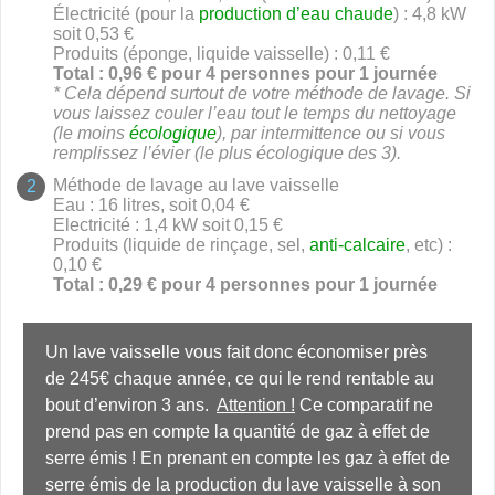
Électricité (pour la
production d’eau chaude
) : 4,8 kW
soit 0,53 €
Produits (éponge, liquide vaisselle) : 0,11 €
Total : 0,96 € pour 4 personnes pour 1 journée
* Cela dépend surtout de votre méthode de lavage. Si
vous laissez couler l’eau tout le temps du nettoyage
(le moins
écologique
), par intermittence ou si vous
remplissez l’évier (le plus écologique des 3).
Méthode de lavage au lave vaisselle
Eau : 16 litres, soit 0,04 €
Electricité : 1,4 kW soit 0,15 €
Produits (liquide de rinçage, sel,
anti-calcaire
, etc) :
0,10 €
Total : 0,29 € pour 4 personnes pour 1 journée
Un lave vaisselle vous fait donc économiser près 
de 245€ chaque année, ce qui le rend rentable au 
bout d’environ 3 ans.  
Attention !
 Ce comparatif ne 
prend pas en compte la quantité de gaz à effet de 
serre émis ! En prenant en compte les gaz à effet de 
serre émis de la production du lave vaisselle à son 