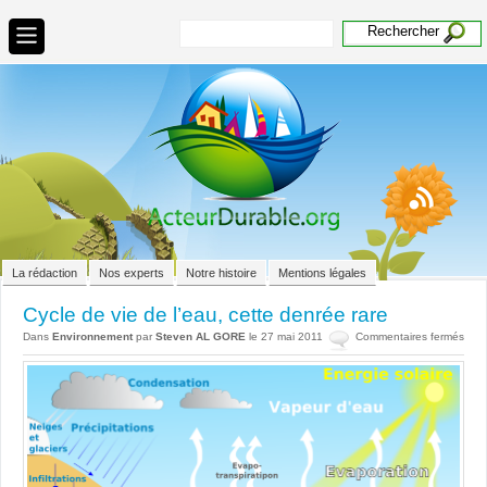
La rédaction
Nos experts
Notre histoire
Mentions légales
Cycle de vie de l’eau, cette denrée rare
sur
Dans
Environnement
par
Steven AL GORE
le 27 mai 2011
Commentaires fermés
Cycl
de
vie
de
l’eau
cett
denr