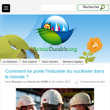
La rédaction
Nos experts
Notre histoire
Mentions légales
Comment se porte l’industrie du nucléaire dans
le monde ?
sur
Dans
Énergies
par
Steven AL GORE
le 19 octobre 2021
Commentaires fermés
Com
se
port
l’ind
du
nucl