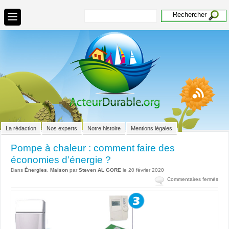
La rédaction
Nos experts
Notre histoire
Mentions légales
Pompe à chaleur : comment faire des
économies d’énergie ?
Dans
Énergies
,
Maison
par
Steven AL GORE
le 20 février 2020
sur
Commentaires fermés
Pom
à
chal
:
com