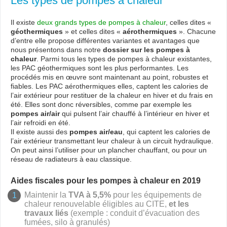
Les types de pompes à chaleur
Il existe
deux grands types de pompes à chaleur
, celles dites «
géothermiques
» et celles dites «
aérothermiques
». Chacune
d’entre elle propose différentes variantes et avantages que
nous présentons dans notre
dossier sur les pompes à
chaleur
. Parmi tous les types de pompes à chaleur existantes,
les PAC géothermiques sont les plus performantes. Les
procédés mis en œuvre sont maintenant au point, robustes et
fiables. Les PAC aérothermiques elles, captent les calories de
l’air extérieur pour restituer de la chaleur en hiver et du frais en
été. Elles sont donc réversibles, comme par exemple les
pompes air/air
qui pulsent l’air chauffé à l’intérieur en hiver et
l’air refroidi en été.
Il existe aussi des
pompes air/eau
, qui captent les calories de
l’air extérieur transmettant leur chaleur à un circuit hydraulique.
On peut ainsi l’utiliser pour un plancher chauffant, ou pour un
réseau de radiateurs à eau classique.
Aides fiscales pour les pompes à chaleur en 2019
Maintenir la
TVA à 5,5%
pour les équipements de
chaleur renouvelable éligibles au CITE,
et les
travaux liés
(exemple : conduit d’évacuation des
fumées, silo à granulés)