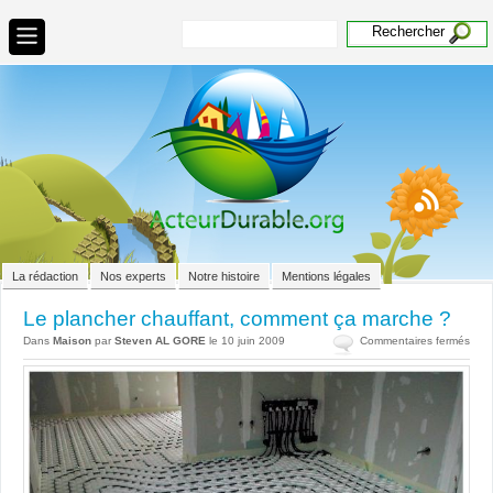
La rédaction
Nos experts
Notre histoire
Mentions légales
Le plancher chauffant, comment ça marche ?
sur
Dans
Maison
par
Steven AL GORE
le 10 juin 2009
Commentaires fermés
Le
plan
chau
com
ça
mar
?