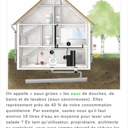
eau
usé
dome
?
On appelle « eaux grises » les
eaux
de douches, de
bains et de lavabos (eaux savonneuses). Elles
représentent près de 40 % de notre consommation
quotidienne. Par exemple, saviez-vous qu’il faut
environ 18 litres d’eau en moyenne pour laver une
salade ? En tant qu’utilisateur, propriétaire, architecte
ou exploitant, vous avez comme objectif de réduire les