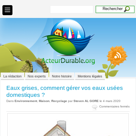
La rédaction
Nos experts
Notre histoire
Mentions légales
Eaux grises, comment gérer vos eaux usées
domestiques ?
Dans
Environnement
,
Maison
,
Recyclage
par
Steven AL GORE
le 4 mars 2020
sur
Commentaires fermés
Eau
grise
com
gére
vos