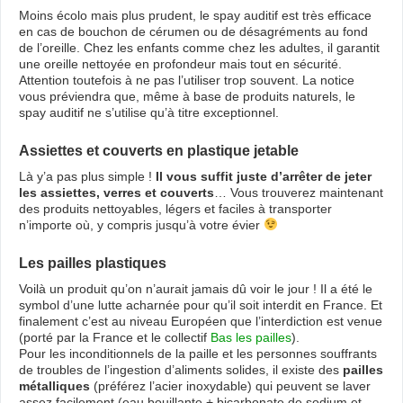
Moins écolo mais plus prudent, le spay auditif est très efficace
en cas de bouchon de cérumen ou de désagréments au fond
de l’oreille. Chez les enfants comme chez les adultes, il garantit
une oreille nettoyée en profondeur mais tout en sécurité.
Attention toutefois à ne pas l’utiliser trop souvent. La notice
vous préviendra que, même à base de produits naturels, le
spay auditif ne s’utilise qu’à titre exceptionnel.
Assiettes et couverts en plastique jetable
Là y’a pas plus simple !
Il vous suffit juste d’arrêter de jeter
les assiettes, verres et couverts
… Vous trouverez maintenant
des produits nettoyables, légers et faciles à transporter
n’importe où, y compris jusqu’à votre évier
Les pailles plastiques
Voilà un produit qu’on n’aurait jamais dû voir le jour ! Il a été le
symbol d’une lutte acharnée pour qu’il soit interdit en France. Et
finalement c’est au niveau Européen que l’interdiction est venue
(porté par la France et le collectif
Bas les pailles
).
Pour les inconditionnels de la paille et les personnes souffrants
de troubles de l’ingestion d’aliments solides, il existe des
pailles
métalliques
(préférez l’acier inoxydable) qui peuvent se laver
assez facilement (eau bouillante + bicarbonate de sodium et