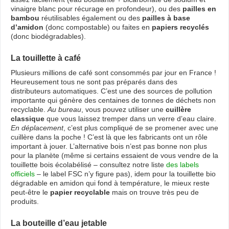
vinaigre blanc pour récurage en profondeur), ou des
pailles en
bambou
réutilisables également ou des
pailles à base
d’amidon
(donc compostable) ou faites en
papiers recyclés
(donc biodégradables).
La touillette à café
Plusieurs millions de café sont consommés par jour en France !
Heureusement tous ne sont pas préparés dans des
distributeurs automatiques. C’est une des sources de pollution
importante qui génère des centaines de tonnes de déchets non
recyclable.
Au bureau
, vous pouvez utiliser une
cuillère
classique
que vous laissez tremper dans un verre d’eau claire.
En déplacement
, c’est plus compliqué de se promener avec une
cuillère dans la poche ! C’est là que les fabricants ont un rôle
important à jouer. L’alternative bois n’est pas bonne non plus
pour la planète (même si certains essaient de vous vendre de la
touillette bois écolabélisé – consultez notre liste
des labels
officiels
– le label FSC n’y figure pas), idem pour la touillette bio
dégradable en amidon qui fond à température, le mieux reste
peut-être le
papier recyclable
mais on trouve très peu de
produits.
La bouteille d’eau jetable