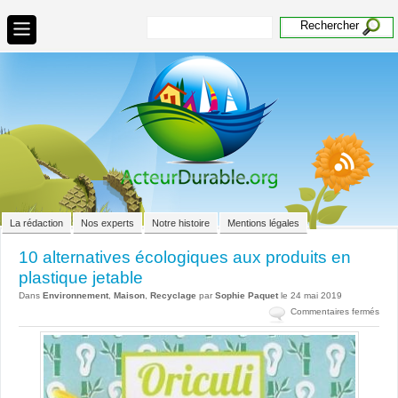
La rédaction
Nos experts
Notre histoire
Mentions légales
10 alternatives écologiques aux produits en
plastique jetable
Dans
Environnement
,
Maison
,
Recyclage
par
Sophie Paquet
le 24 mai 2019
sur
Commentaires fermés
10
alte
écol
aux
prod