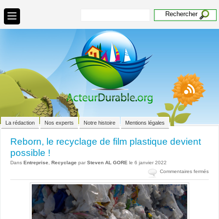
La rédaction
Nos experts
Notre histoire
Mentions légales
Reborn, le recyclage de film plastique devient
possible !
Dans
Entreprise
,
Recyclage
par
Steven AL GORE
le 6 janvier 2022
sur
Commentaires fermés
Rebo
le
recy
de
film