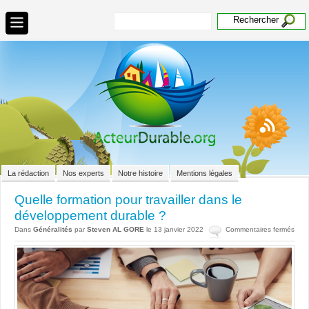
La rédaction
Nos experts
Notre histoire
Mentions légales
Quelle formation pour travailler dans le
développement durable ?
sur
Dans
Généralités
par
Steven AL GORE
le 13 janvier 2022
Commentaires fermés
Quel
form
pour
trava
dan
le