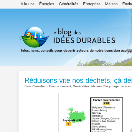
A la une
Énergies
Généralités
Entreprise
Maison
Envi
Réduisons vite nos déchets, çà dé
Dans
CleanTech
,
Environnement
,
Généralités
,
Maison
,
Recyclage
par
ivan 