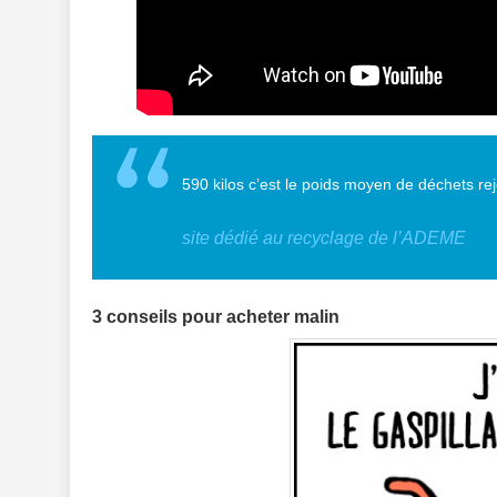
590 kilos c’est le poids moyen de déchets re
site dédié au recyclage de l’ADEME
3 conseils pour acheter malin