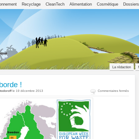
ronnement
Recyclage
CleanTech
Alimentation
Cosmétique
Dossiers
La rédaction
borde !
sur
todoroff
le 19 décembre 2013
Commentaires fermés
Réduis
vite
nos
déchet
çà
débord
!