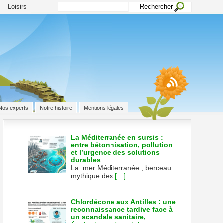
Loisirs
Nos experts
Notre histoire
Mentions légales
La Méditerranée en sursis :
entre bétonnisation, pollution
et l’urgence des solutions
ons
durables
La mer Méditerranée , berceau
mythique des
[…]
s,
e
Chlordécone aux Antilles : une
reconnaissance tardive face à
un scandale sanitaire,