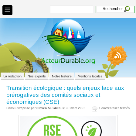
La rédaction
Nos experts
Notre histoire
Mentions légales
Transition écologique : quels enjeux face aux
prérogatives des comités sociaux et
économiques (CSE)
sur
Dans
Entreprise
par
Steven AL GORE
le 30 mars 2022
Commentaires fermés
Tran
écol
:
quel
enje