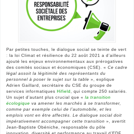
face
aux
prér
des
comi
soci
et
éco
(CSE
Par petites touches, le dialogue social se teinte de vert
: la loi Climat et résilience du 22 août 2021 a d’ailleurs
ajouté les enjeux environnementaux aux prérogatives
des comités sociaux et économiques (CSE). «
Ce cadre
légal assoit la légitimité des représentants du
personnel à poser le sujet sur la table
», explique
Adrien Gaillard, secrétaire du CSE du groupe de
services informatiques
Hifield
, qui compte 250 salariés.
Un sujet d’autant plus crucial que «
la transition
écologique
va amener les marchés à se transformer,
comme par exemple celui de l’automobile, et les
emplois vont en être affectés. Le dialogue social doit
impérativement accompagner cette transition
», avertit
Jean-Baptiste Obéniche, responsable du pôle
innovation, diversité et performance au travail d’EDF,