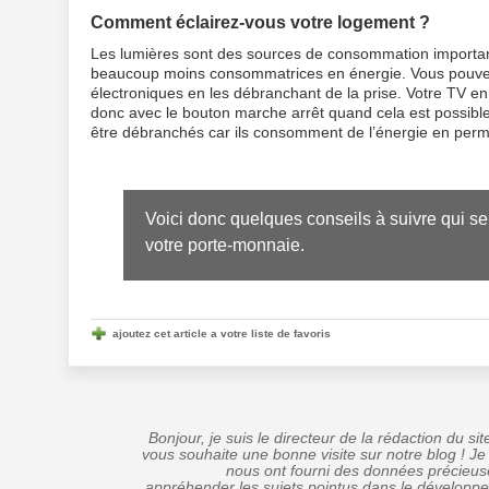
Comment éclairez-vous votre logement ?
Les lumières sont des sources de consommation importan
beaucoup moins consommatrices en énergie. Vous pouvez 
électroniques en les débranchant de la prise. Votre TV en
donc avec le bouton marche arrêt quand cela est possibl
être débranchés car ils consomment de l’énergie en per
Voici donc quelques conseils à suivre qui ser
votre porte-monnaie.
ajoutez cet article a votre liste de favoris
Bonjour, je suis le directeur de la rédaction du s
vous souhaite une bonne visite sur notre blog ! Je
nous ont fourni des données précieus
appréhender les sujets pointus dans le dévelop