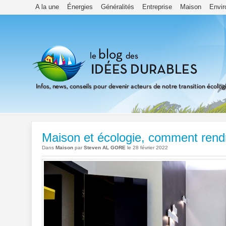
A la une
Énergies
Généralités
Entreprise
Maison
Envi
Maison et écologie, comment rendr
Dans
Maison
par
Steven AL GORE
le 28 février 2022