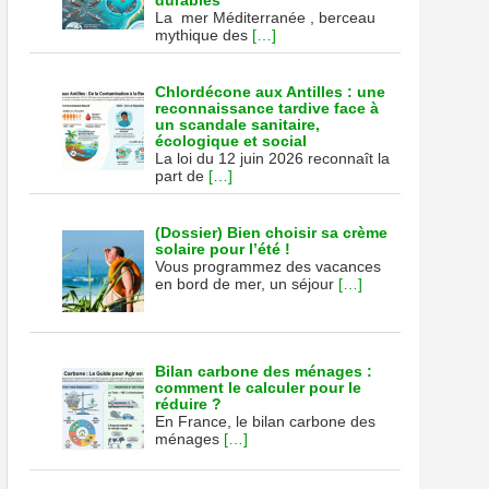
durables
La mer Méditerranée , berceau
mythique des
[…]
Chlordécone aux Antilles : une
reconnaissance tardive face à
un scandale sanitaire,
écologique et social
La loi du 12 juin 2026 reconnaît la
part de
[…]
(Dossier) Bien choisir sa crème
solaire pour l’été !
Vous programmez des vacances
en bord de mer, un séjour
[…]
Bilan carbone des ménages :
comment le calculer pour le
réduire ?
En France, le bilan carbone des
ménages
[…]