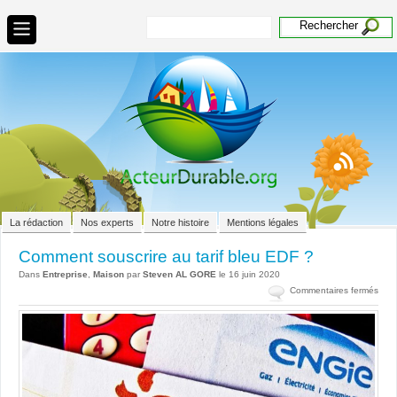
La rédaction
Nos experts
Notre histoire
Mentions légales
Comment souscrire au tarif bleu EDF ?
Dans
Entreprise
,
Maison
par
Steven AL GORE
le 16 juin 2020
sur
Commentaires fermés
Com
sous
au
tarif
bleu
EDF