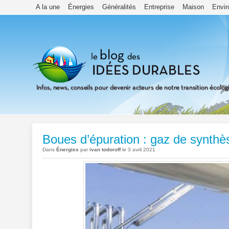
A la une
Énergies
Généralités
Entreprise
Maison
Envi
Boues d’épuration : gaz de synthè
Dans
Énergies
par
ivan todoroff
le 3 avril 2021