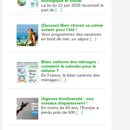
écologique et social
hane
La loi du 12 juin 2026 reconnaît la
part de
[…]
(Dossier) Bien choisir sa crème
solaire pour l’été !
Vous programmez des vacances
en bord de mer, un séjour
[…]
Bilan carbone des ménages :
comment le calculer pour le
réduire ?
En France, le bilan carbone des
ménages
[…]
Urgence biodiversité : nos
oiseaux disparaissent !
En moins de 40 ans, l’Europe a
perdu près de 600
[…]