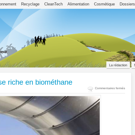
ronnement
Recyclage
CleanTech
Alimentation
Cosmétique
Dossiers
La rédaction
se riche en biométhane
sur
Commentaires fermés
Boues
d’épura
:
gaz
de
synthè
riche
en