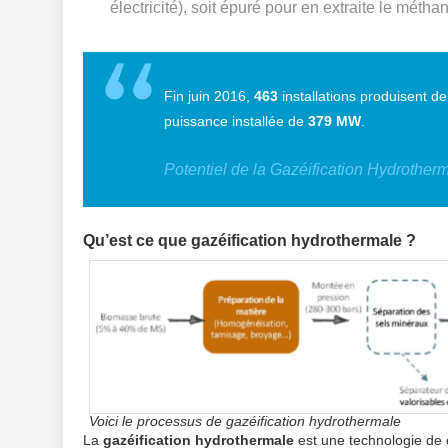
électricité), soit épuré pour en extraite le métha
Fin juin 2016,
463
installations produisent de
puissance installée de
379 MW
.
Potentiel de la Gazéification Hydrother
Qu’est ce que gazéification hydrothermale ?
Voici le processus de gazéification hydrothermale
La
gazéification hydrothermale
est une technologie de 