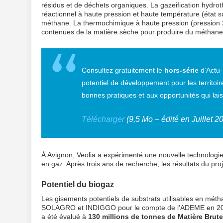
résidus et de déchets organiques. La gazeification hydro
réactionnel à haute pression et haute température (état s
méthane. La thermochimique à haute pression (pression 2
contenues de la matière sèche pour produire du méthane r
Consultez gratuitement le
hors-série
d’Actu
potentiel de développement pour les territoire
bonnes pratiques et aux opportunités qui lai
Télécharger
(9,5 Mo – édité en Juillet 2
À Avignon, Veolia a expérimenté une nouvelle technologie
en gaz. Après trois ans de recherche, les résultats du pro
Potentiel du biogaz
Les gisements potentiels de substrats utilisables en méth
SOLAGRO et INDIGGO pour le compte de l’ADEME en 2013.
a été évalué à
130 millions de tonnes de Matière Brut