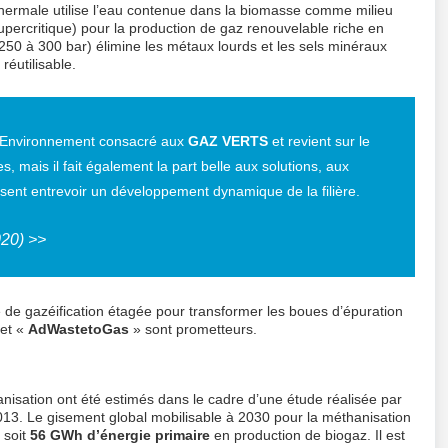
thermale utilise l’eau contenue dans la biomasse comme milieu
upercritique) pour la production de gaz renouvelable riche en
50 à 300 bar) élimine les métaux lourds et les sels minéraux
éutilisable.
-Environnement consacré aux
GAZ VERTS
et revient sur le
s, mais il fait également la part belle aux solutions, aux
ssent entrevoir un développement dynamique de la filière.
020) >>
 de gazéification étagée pour transformer les boues d’épuration
jet «
AdWastetoGas
» sont prometteurs.
anisation ont été estimés dans le cadre d’une étude réalisée par
 Le gisement global mobilisable à 2030 pour la méthanisation
e
soit
56 GWh d’énergie primaire
en production de biogaz. Il est