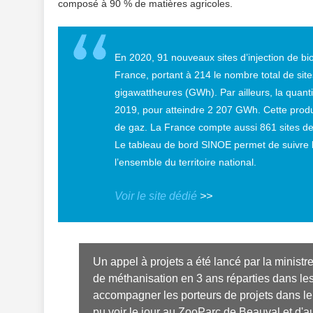
composé à 90 % de matières agricoles.
En 2020, 91 nouveaux sites d’injection de b
France, portant à 214 le nombre total de site
gigawattheures (GWh). Par ailleurs, la quant
2019, pour atteindre 2 207 GWh. Cette prod
de gaz. La France compte aussi 861 sites de
Le tableau de bord SINOE permet de suivre l
l’ensemble du territoire national.
Voir le site dédié
>>
Un appel à projets a été lancé par la ministr
de méthanisation en 3 ans réparties dans les 
accompagner les porteurs de projets dans le
pu voir le jour au ZooParc de Beauval et d'au