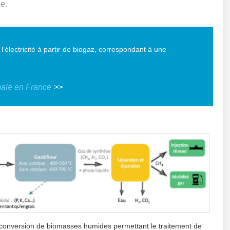
ne.
 l’électricité à partir de biogaz, correspondant à une
male en France
>>
conversion de biomasses humides permettant le traitement de