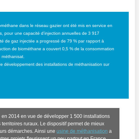
iométhane dans le réseau gazier ont été mis en service en
s, pour une capacité d’injection annuelles de 3 917
ité de gaz injectée a progressé de 79 % par rapport à
uction de biométhane a couvert 0,5 % de la consommation
 méthanisat.
e développement des installations de méthanisation sur
e en 2014 en vue de développer 1 500 installations 
territoires ruraux. Le dispositif permet de mieux 
urs démarches. Ainsi une 
usine de méthanisation
 a 
tres projets fleurissent un peu partout en France. 