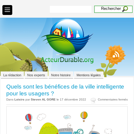
La rédaction
Nos experts
Notre histoire
Mentions légales
Quels sont les bénéfices de la ville intelligente
pour les usagers ?
sur
Dans
Loisirs
par
Steven AL GORE
le 17 décembre 2022
Commentaires fermés
Quel
sont
les
béné
de
la