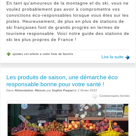
En tant qu’amoureux de la montagne et du ski, vous ne
voulez probablement pas avoir à compromettre vos
convictions éco-responsables lorsque vous êtes sur les
pistes. Heureusement, de plus en plus de stations de
ski françaises font de grands progrès en termes de
tourisme responsable. Voici notre guide des stations de
ski les plus propres de France !
ajoutez cet article a votre liste de favoris
Lire la suite
Les produits de saison, une démarche éco
responsable bonne pour votre santé !
Dans
Alimentation
,
Maison
par
Sophie Paquet
le 2 février 2022
sur
Commentaires fermés
Les
prod
de
sais
une
dém
éco