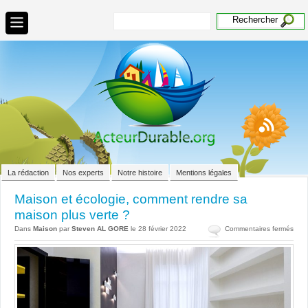
La rédaction
Nos experts
Notre histoire
Mentions légales
Maison et écologie, comment rendre sa
maison plus verte ?
sur
Dans
Maison
par
Steven AL GORE
le 28 février 2022
Commentaires fermés
Mais
et
écol
com
rend
sa