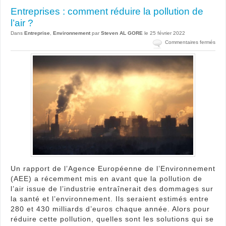
Entreprises : comment réduire la pollution de
l’air ?
Dans
Entreprise
,
Environnement
par
Steven AL GORE
le 25 février 2022
sur
Commentaires fermés
Entr
:
com
rédu
la
pollu
de
l’air
?
Un rapport de l’Agence Européenne de l’Environnement
(AEE) a récemment mis en avant que la pollution de
l’air issue de l’industrie entraînerait des dommages sur
la santé et l’environnement. Ils seraient estimés entre
280 et 430 milliards d’euros chaque année. Alors pour
réduire cette pollution, quelles sont les solutions qui se