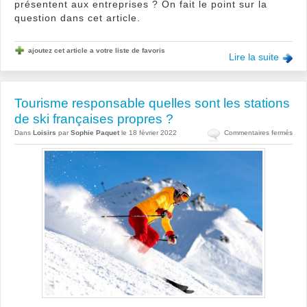
présentent aux entreprises ? On fait le point sur la
question dans cet article.
ajoutez cet article a votre liste de favoris
Lire la suite
Tourisme responsable quelles sont les stations
de ski françaises propres ?
sur
Dans
Loisirs
par
Sophie Paquet
le 18 février 2022
Commentaires fermés
Tour
resp
quel
sont
les
stat
de
ski
fran
prop
?