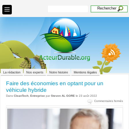
La rédaction
Nos experts
Notre histoire
Mentions légales
Faire des économies en optant pour un
véhicule hybride
Dans
CleanTech
,
Entreprise
par
Steven AL GORE
le 23 août 2022
sur
Commentaires fermés
Fair
des
éco
en
opta