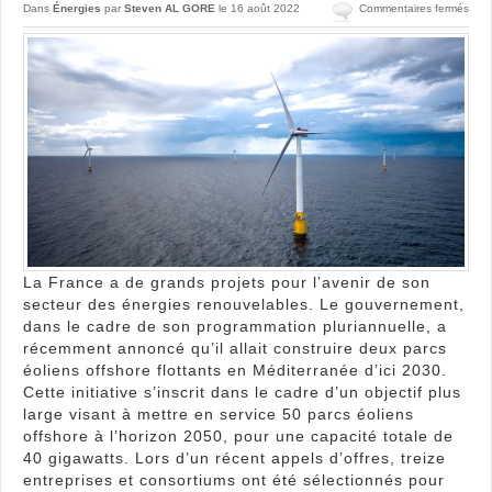
sur
Dans
Énergies
par
Steven AL GORE
le 16 août 2022
Commentaires fermés
La
Fran
veut
cons
2
parc
Éoli
flott
en
Médi
d’ici
203
La France a de grands projets pour l’avenir de son
secteur des énergies renouvelables. Le gouvernement,
dans le cadre de son programmation pluriannuelle, a
récemment annoncé qu’il allait construire deux parcs
éoliens offshore flottants en Méditerranée d’ici 2030.
Cette initiative s’inscrit dans le cadre d’un objectif plus
large visant à mettre en service 50 parcs éoliens
offshore à l’horizon 2050, pour une capacité totale de
40 gigawatts. Lors d’un récent appels d’offres, treize
entreprises et consortiums ont été sélectionnés pour