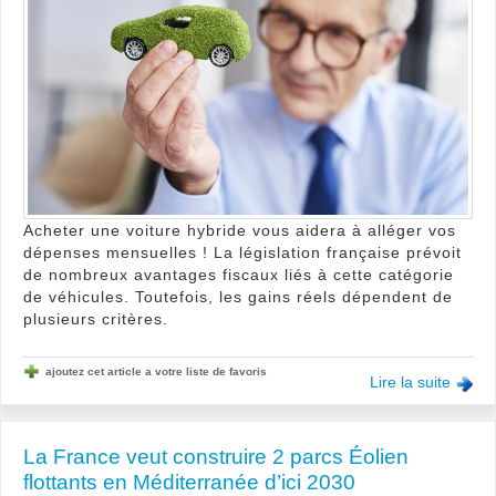
pour
un
véhi
hybr
Acheter une voiture hybride vous aidera à alléger vos
dépenses mensuelles ! La législation française prévoit
de nombreux avantages fiscaux liés à cette catégorie
de véhicules. Toutefois, les gains réels dépendent de
plusieurs critères.
ajoutez cet article a votre liste de favoris
Lire la suite
La France veut construire 2 parcs Éolien
flottants en Méditerranée d’ici 2030