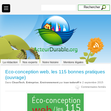
La rédaction
Nos experts
Notre histoire
Mentions légales
Eco-conception web, les 115 bonnes pratiques
(ouvrage)
Dans
CleanTech
,
Entreprise
,
Environnement
par
ivan todoroff
le 2 septembre 2015
sur
Commentaires fermés
Eco-
conc
web,
les
115