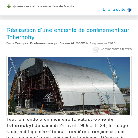
ajoutez cet article a votre liste de favoris
Lire la suite
Réalisation d’une enceinte de confinement sur
Tchernobyl
Dans
Énergies
,
Environnement
par
Steven AL GORE
le 2 septembre 2015
sur
Commentaires fermés
Réal
d’un
ence
de
conf
sur
Tche
Tout le monde à en mémoire la
catastrophe de
Tchernobyl
du samedi 26 avril 1986 à 1h24, le nuage
radio-actif qui s’arrête aux frontières françaises puis
une gestion d’après crise catastrophique. Désormais