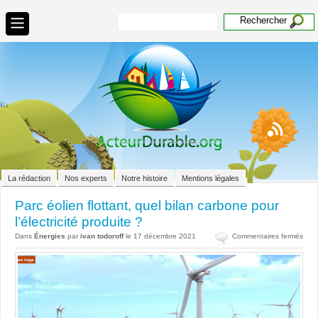
La rédaction
Nos experts
Notre histoire
Mentions légales
Parc éolien flottant, quel bilan carbone pour
l’électricité produite ?
sur
Dans
Énergies
par
ivan todoroff
le 17 décembre 2021
Commentaires fermés
Parc
éoli
flott
quel
bilan
carb