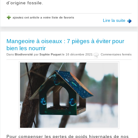
d’origine fossile.
ajoutez cet article a votre liste de favoris
Lire la suite
Mangeoire à oiseaux : 7 pièges à éviter pour
bien les nourrir
sur
Dans
Biodiversité
par
Sophie Paquet
le 16 décembre 2021
Commentaires fermés
Mang
à
oise
:
7
pièg
à
évite
pour
bien
les
nourr
Pour compenser les pertes de poids hivernales de nos