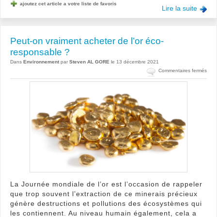
ajoutez cet article a votre liste de favoris
Lire la suite
Peut-on vraiment acheter de l’or éco-
responsable ?
Dans
Environnement
par
Steven AL GORE
le 13 décembre 2021
sur
Commentaires fermés
Peut
on
vrai
ache
de
l’or
éco-
resp
?
La Journée mondiale de l’or est l’occasion de rappeler
que trop souvent l’extraction de ce minerais précieux
génère destructions et pollutions des écosystèmes qui
les contiennent. Au niveau humain également, cela a