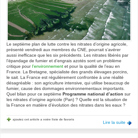
de
l’eau
aux
nitra
Le septième plan de lutte contre les nitrates d’origine agricole,
présenté vendredi aux membres du CNE, pourrait s’avérer
aussi inefficace que les six précédents. Les nitrates libérés par
l’épandage de fumier et d’engrais azotés sont un problème
critique pour
l’environnement
et pour la qualité de l’eau en
France. La Bretagne, spécialiste des grands élevages porcins,
le sait. La France est régulièrement confrontée à une réalité
désagréable : son agriculture intensive, qui utilise beaucoup de
fumier, cause des dommages environnementaux importants.
Quel bilan pour ce septième
Programme national d’action
sur
les nitrates d’origine agricole (Pan) ? Quelle est la situation de
la France en matière d’évolution des nitrates dans les eaux ?
ajoutez cet article a votre liste de favoris
Lire la suite