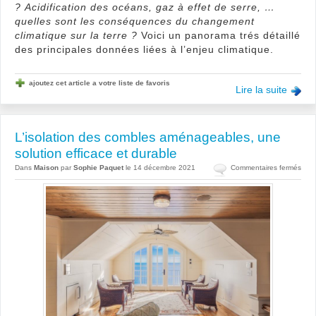
?
Acidification des océans, gaz à effet de serre, …
quelles sont les conséquences du changement
climatique sur la terre ?
Voici un panorama trés détaillé
des principales données liées à l’enjeu climatique.
ajoutez cet article a votre liste de favoris
Lire la suite
L’isolation des combles aménageables, une
solution efficace et durable
sur
Dans
Maison
par
Sophie Paquet
le 14 décembre 2021
Commentaires fermés
L’iso
des
comb
amé
une
solu
effi
et
dura