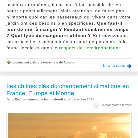
oiseaux européens, il est tout à fait possible de les
nourrir ponctuellement. Mais attention, ne faites pas
n’importe quoi car les passereaux qui vivent dans votre
jardin ont des besoins bien spécifiques.
Que faut-il
leur donner à manger ? Pendant combien de temps
? Quel type de mangeoire utiliser ?
Retrouvez dans
cet article les 7 pièges à éviter pour ne pas nuire à la
faune locale et dans le
respect de l’environnement
.
ajoutez cet article a votre liste de favoris
Lire la suite
Les chiffres clés du changement climatique en
France, Europe et Monde
Dans
Environnement
par
ivan todoroff
le 14 décembre 2021
sur
Commentaires fermés
Les
chiff
clés
du
cha
clim