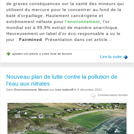
de graves conséquences sur la santé des mineurs qui
utilisent du mercure pour le concentrer au fond de la
baté d’orpaillage. Hautement cancérigène et
extrêmement néfaste pour
l’environnement
, l’or
mondial est à 99,9% extrait de manière anarchique.
Heureusement un label d’or éco-responsable a vu le
jour :
Fairmined
. Présentation dans cet article…
ajoutez cet article a votre liste de favoris
Lire la suite
Nouveau plan de lutte contre la pollution de
l’eau aux nitrates
Dans
Environnement
,
Maison
par
ivan todoroff
le 8 décembre 2021
sur
Commentaires fermés
Nou
plan
de
lutte
cont
la
pollu