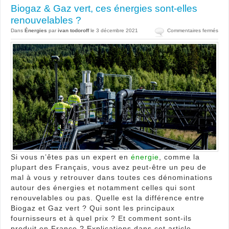
Biogaz & Gaz vert, ces énergies sont-elles
renouvelables ?
sur
Dans
Énergies
par
ivan todoroff
le 3 décembre 2021
Commentaires fermés
Biog
&
Gaz
vert,
ces
éner
sont
elles
reno
?
Si vous n’êtes pas un expert en
énergie
, comme la
plupart des Français, vous avez peut-être un peu de
mal à vous y retrouver dans toutes ces dénominations
autour des énergies et notamment celles qui sont
renouvelables ou pas. Quelle est la différence entre
Biogaz et Gaz vert ? Qui sont les principaux
fournisseurs et à quel prix ? Et comment sont-ils
produit en France ? Explications dans cet article…