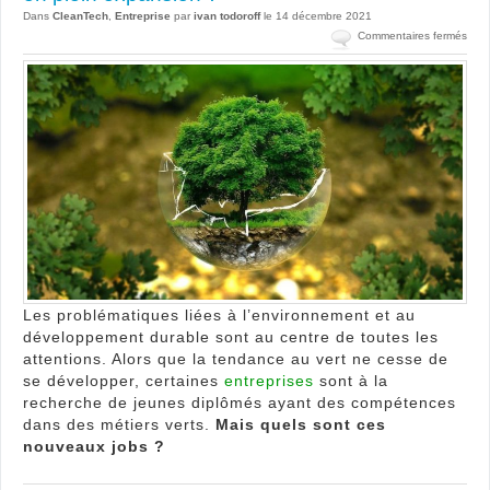
Dans
CleanTech
,
Entreprise
par
ivan todoroff
le 14 décembre 2021
sur
Commentaires fermés
Méti
verts
:
quel
sont
ces
nou
jobs
en
plein
expa
?
Les problématiques liées à l’environnement et au
développement durable sont au centre de toutes les
attentions. Alors que la tendance au vert ne cesse de
se développer, certaines
entreprises
sont à la
recherche de jeunes diplômés ayant des compétences
dans des métiers verts.
Mais quels sont ces
nouveaux jobs ?