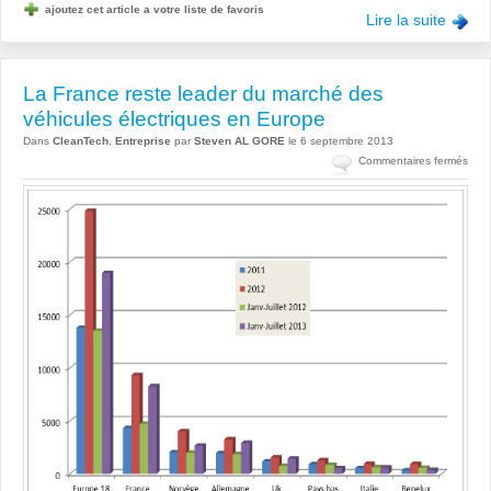
ajoutez cet article a votre liste de favoris
Lire la suite
La France reste leader du marché des
véhicules électriques en Europe
Dans
CleanTech
,
Entreprise
par
Steven AL GORE
le 6 septembre 2013
sur
Commentaires fermés
La
Fran
rest
lead
du
mar
des
véhi
élec
en
Eur