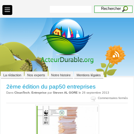
La rédaction
Nos experts
Notre histoire
Mentions légales
2ème édition du pap50 entreprises
Dans
CleanTech
,
Entreprise
par
Steven AL GORE
le 26 septembre 2013
sur
Commentaires fermés
2èm
édit
du
pap
entr