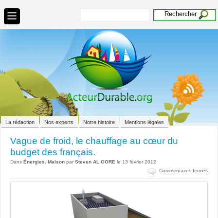
La rédaction
Nos experts
Notre histoire
Mentions légales
Vague de froid, le chauffage au cœur du
budget des français.
Dans
Énergies
,
Maison
par
Steven AL GORE
le 13 février 2012
sur
Commentaires fermés
Vag
de
froid
le
chau