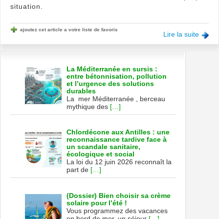
situation.
ajoutez cet article a votre liste de favoris
Lire la suite
La Méditerranée en sursis :
entre bétonnisation, pollution
et l’urgence des solutions
durables
La mer Méditerranée , berceau
mythique des
[…]
Chlordécone aux Antilles : une
reconnaissance tardive face à
un scandale sanitaire,
écologique et social
La loi du 12 juin 2026 reconnaît la
part de
[…]
(Dossier) Bien choisir sa crème
solaire pour l’été !
Vous programmez des vacances
en bord de mer, un séjour
[…]