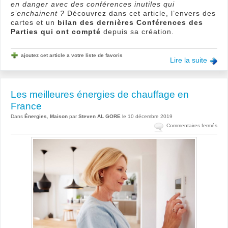
en danger avec des conférences inutiles qui
s’enchainent ?
Découvrez dans cet article, l’envers des
cartes et un
bilan des dernières Conférences des
Parties qui ont compté
depuis sa création.
ajoutez cet article a votre liste de favoris
Lire la suite
Les meilleures énergies de chauffage en
France
Dans
Énergies
,
Maison
par
Steven AL GORE
le 10 décembre 2019
sur
Commentaires fermés
Les
meil
éner
de
chau
en
Fran