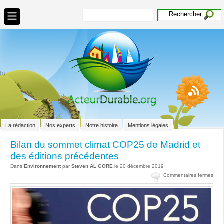
La rédaction
Nos experts
Notre histoire
Mentions légales
Bilan du sommet climat COP25 de Madrid et
des éditions précédentes
Dans
Environnement
par
Steven AL GORE
le 20 décembre 2019
sur
Commentaires fermés
Bila
du
som
clima
COP