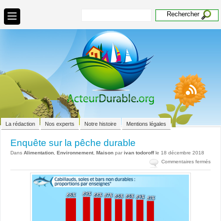
La rédaction
Nos experts
Notre histoire
Mentions légales
Enquête sur la pêche durable
Dans
Alimentation
,
Environnement
,
Maison
par
ivan todoroff
le 18 décembre 2018
sur
Commentaires fermés
Enq
sur
la
pêc
dura