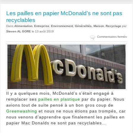
Les pailles en papier McDonald’s ne sont pas
recyclables
Dans
Alimentation
,
Entreprise
,
Environnement
,
Généralités
,
Maison
,
Recyclage
par
Steven AL GORE
le 13 août 2019
sur
Commentaires fermés
Les
paill
en
papi
McDo
ne
sont
pas
recy
Il y a quelques mois, McDonald’s s’était engagé à
remplacer ses
pailles en plastique
par du papier. Nous
avions tout de suite pensé à un bon gros coup de
Greenwashing
et nous ne nous étions pas trompés, car
nous venons d’apprendre que finalement les pailles en
papier Mac Donalds ne sont pas recyclables…