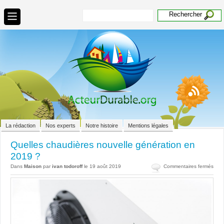
La rédaction
Nos experts
Notre histoire
Mentions légales
Quelles chaudières nouvelle génération en
2019 ?
sur
Dans
Maison
par
ivan todoroff
le 19 août 2019
Commentaires fermés
Quel
chau
nouv
géné
en
201