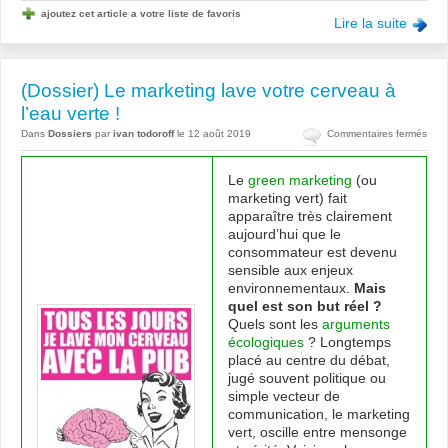
ajoutez cet article a votre liste de favoris
Lire la suite
(Dossier) Le marketing lave votre cerveau à
l’eau verte !
sur
Dans
Dossiers
par
ivan todoroff
le 12 août 2019
Commentaires fermés
(Dos
Le
Le
green marketing
(ou
mark
marketing vert) fait
lave
apparaître très clairement
votr
aujourd’hui que le
cerv
consommateur est devenu
à
sensible aux enjeux
l’eau
environnementaux.
Mais
vert
quel est son but réel ?
!
Quels sont les
arguments
écologiques
? Longtemps
placé au centre du débat,
jugé souvent politique ou
simple vecteur de
communication, le marketing
vert, oscille entre mensonge