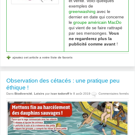
et vérité. Voici quelques
exemples de
greenwashing
avec le
dernier en date qui concerne
le
groupe américain MacDo
qui vient de se faire rattrapé
par ses mensonges.
Vous
ne regarderez plus la
publicité comme avant
!
ajoutez cet article a votre liste de favoris
Observation des cétacés : une pratique peu
éthique !
sur
Dans
Biodiversité
,
Loisirs
par
ivan todoroff
le 8 août 2019
Commentaires fermés
Obse
des
céta
:
une
prat
peu