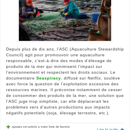
l’AS
face
aux
enje
de
Seas
Depuis plus de dix ans, l’ASC (Aquaculture Stewardship
Council) agit pour promouvoir une aquaculture
responsable, c’est-à-dire des modes d’élevage de
produits de la mer qui minimisent l’impact sur
l’environnement et respectent les droits sociaux. Le
documentaire
Seaspiracy
, diffusé sur Netflix, soulève
avec force la question de l’exploitation excessive des
ressources marines. Il préconise notamment de cesser
de consommer des produits de la mer, une solution que
l’ASC juge trop simpliste, car elle déplacerait les
problèmes vers d’autres productions aux impacts
négatifs potentiels (soja, élevage terrestre, etc.).
ajoutez cet article a votre liste de favoris
Lire la suite