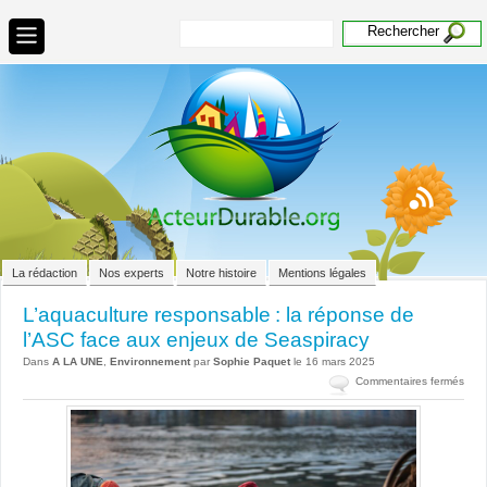
La rédaction
Nos experts
Notre histoire
Mentions légales
L’aquaculture responsable : la réponse de
l’ASC face aux enjeux de Seaspiracy
Dans
A LA UNE
,
Environnement
par
Sophie Paquet
le 16 mars 2025
sur
Commentaires fermés
L’aq
resp
la
répo
de