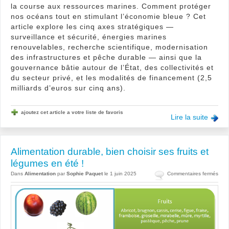
la course aux ressources marines. Comment protéger
nos océans tout en stimulant l’économie bleue ? Cet
article explore les cinq axes stratégiques —
surveillance et sécurité, énergies marines
renouvelables, recherche scientifique, modernisation
des infrastructures et pêche durable — ainsi que la
gouvernance bâtie autour de l’État, des collectivités et
du secteur privé, et les modalités de financement (2,5
milliards d’euros sur cinq ans).
ajoutez cet article a votre liste de favoris
Lire la suite
Alimentation durable, bien choisir ses fruits et
légumes en été !
sur
Dans
Alimentation
par
Sophie Paquet
le 1 juin 2025
Commentaires fermés
Alim
dura
bien
chois
ses
fruits