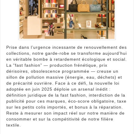
vers
une
mod
plus
dura
en
Fran
Prise dans l’urgence incessante de renouvellement des
collections, notre garde-robe se transforme aujourd’hui
en véritable bombe à retardement écologique et social.
La “fast fashion” — production frénétique, prix
dérisoires, obsolescence programmée — creuse un
sillon de pollution massive (énergie, eau, déchets) et
de précarité ouvrière. Face à ce défi, la nouvelle loi
adoptée en juin 2025 déploie un arsenal inédit :
définition juridique de la fast fashion, interdiction de la
publicité pour ces marques, éco-score obligatoire, taxe
sur les petits colis importés, et bonus à la réparation.
Reste à mesurer son impact réel sur notre manière de
consommer et sur la compétitivité de notre filière
textile.