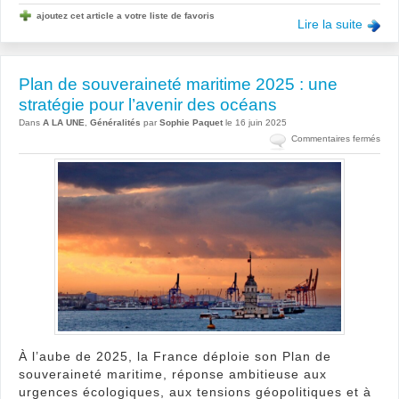
ajoutez cet article a votre liste de favoris
Lire la suite
Plan de souveraineté maritime 2025 : une
stratégie pour l’avenir des océans
Dans
A LA UNE
,
Généralités
par
Sophie Paquet
le 16 juin 2025
sur
Commentaires fermés
Plan
de
souv
mari
202
:
une
stra
pour
l’ave
des
océ
À l’aube de 2025, la France déploie son Plan de
souveraineté maritime, réponse ambitieuse aux
urgences écologiques, aux tensions géopolitiques et à