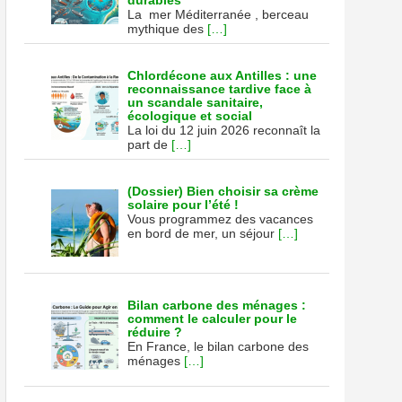
durables
La mer Méditerranée , berceau
mythique des
[…]
Chlordécone aux Antilles : une
reconnaissance tardive face à
un scandale sanitaire,
écologique et social
La loi du 12 juin 2026 reconnaît la
part de
[…]
(Dossier) Bien choisir sa crème
solaire pour l’été !
Vous programmez des vacances
en bord de mer, un séjour
[…]
Bilan carbone des ménages :
comment le calculer pour le
réduire ?
En France, le bilan carbone des
ménages
[…]