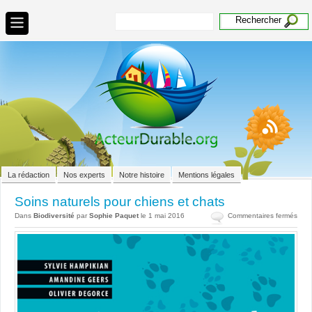
La rédaction
Nos experts
Notre histoire
Mentions légales
Soins naturels pour chiens et chats
sur
Dans
Biodiversité
par
Sophie Paquet
le 1 mai 2016
Commentaires fermés
Soin
natu
pour
chie
et
chat