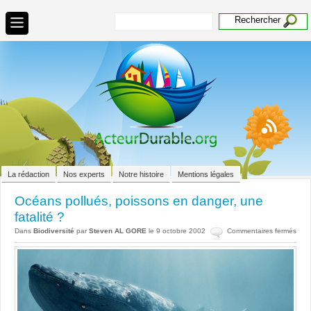
La rédaction
Nos experts
Notre histoire
Mentions légales
Océans pollués, poissons en danger, une
fatalité ?
sur
Dans
Biodiversité
par
Steven AL GORE
le 9 octobre 2002
Commentaires fermés
Océ
poll
pois
en
dang
une