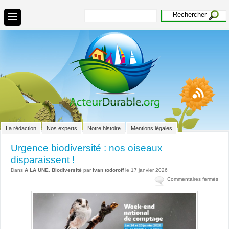
La rédaction
Nos experts
Notre histoire
Mentions légales
Urgence biodiversité : nos oiseaux
disparaissent !
Dans
A LA UNE
,
Biodiversité
par
ivan todoroff
le 17 janvier 2026
sur
Commentaires fermés
Urg
biodi
:
nos
oise