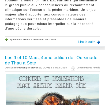
soutient la fondation
Tara Expéditions
qui sensibilise
le grand public aux conséquences du réchauffement
climatique sur l’océan et la pêche maritime. Un enjeu
majeur afin d’apporter aux consommateurs des
informations vérifiées et présentées de manière
pédagogique pour mieux interpeller sur la nécessité
d’une pêche durable.
ajoutez cet article a votre liste de favoris
Lire la suite
Les 9 et 10 Mars, 4ème édition de l’Oursinade
de Thau à Sète
sur
Dans
Alimentation
par
Steven AL GORE
le 5 mars 2018
Commentaires fermés
Les
9
et
10
Mars
4èm
édit
de