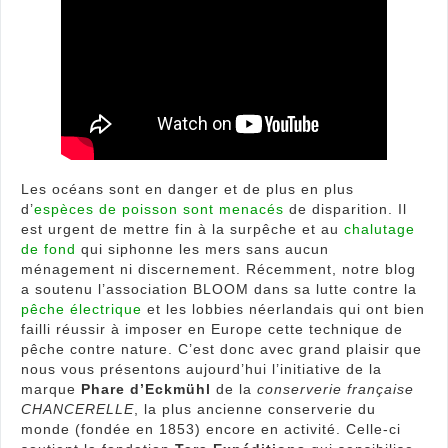
!
Les océans sont en danger et de plus en plus
d’
espèces de poisson sont menacés
de disparition. Il
est urgent de mettre fin à la surpêche et au
chalutage
de fond
qui siphonne les mers sans aucun
ménagement ni discernement. Récemment, notre blog
a soutenu l’association BLOOM dans sa lutte contre la
pêche électrique
et les lobbies néerlandais qui ont bien
failli réussir à imposer en Europe cette technique de
pêche contre nature. C’est donc avec grand plaisir que
nous vous présentons aujourd’hui l’initiative de la
marque
Phare d’Eckmühl
de la
conserverie française
CHANCERELLE
, la plus ancienne conserverie du
monde (fondée en 1853) encore en activité. Celle-ci