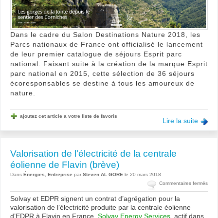
de
Fran
Dans le cadre du Salon Destinations Nature 2018, les
Parcs nationaux de France ont officialisé le lancement
de leur premier catalogue de séjours Esprit parc
national. Faisant suite à la création de la marque Esprit
parc national en 2015, cette sélection de 36 séjours
écoresponsables se destine à tous les amoureux de
nature.
ajoutez cet article a votre liste de favoris
Lire la suite
Valorisation de l’électricité de la centrale
éolienne de Flavin (brève)
Dans
Énergies
,
Entreprise
par
Steven AL GORE
le 20 mars 2018
sur
Commentaires fermés
Valo
Solvay et EDPR signent un contrat d’agrégation pour la
de
valorisation de l’électricité produite par la centrale éolienne
l’élec
d’EDPR à Flavin en France.
Solvay Energy Services
, actif dans
de