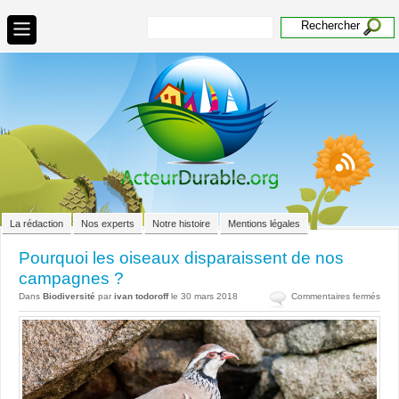
La rédaction
Nos experts
Notre histoire
Mentions légales
Pourquoi les oiseaux disparaissent de nos
campagnes ?
sur
Dans
Biodiversité
par
ivan todoroff
le 30 mars 2018
Commentaires fermés
Pour
les
oise
disp
de
nos