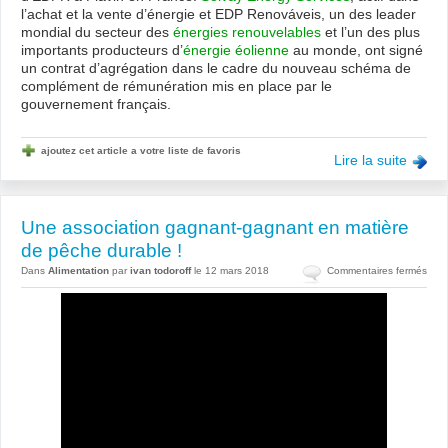
l’achat et la vente d’énergie et EDP Renováveis, un des leader
la
mondial du secteur des
énergies renouvelables
et l’un des plus
cent
importants producteurs d’
énergie éolienne
au monde, ont signé
éoli
un contrat d’agrégation dans le cadre du nouveau schéma de
de
complément de rémunération mis en place par le
Flav
gouvernement français.
(brè
ajoutez cet article a votre liste de favoris
Lire la suite
Une association gagnant-gagnant en matière
de pêche durable !
sur
Dans
Alimentation
par
ivan todoroff
le 12 mars 2018
Commentaires fermés
Une
asso
gagn
gag
en
mati
de
pêc
dura