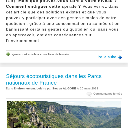
l’air).
Mais que pouvez-vous faire à votre niveau ?
Comment endiguer cette spirale ?
Vous verrez dans
cet article que des solutions existes et que vous
pouvez y participer avec des gestes simples de votre
quotidien : grâce à une consommation raisonnée et en
bannissant certains gestes du quotidien qui sans vous
en apercevoir, ont des conséquences sur
l’environnement.
ajoutez cet article a votre liste de favoris
Lire la suite
Séjours écotouristiques dans les Parcs
nationaux de France
Dans
Environnement
,
Loisirs
par
Steven AL GORE
le 25 mars 2018
sur
Commentaires fermés
Séjo
écot
dan
les
Parc
nati