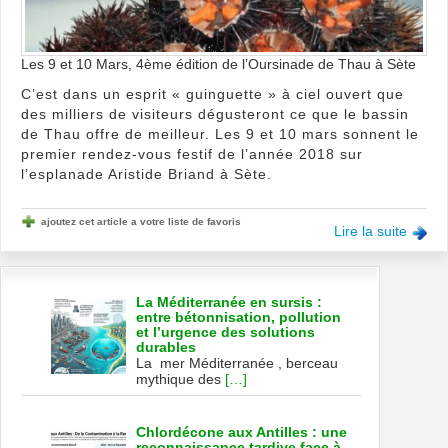
l’Ou
de
Tha
à
Les 9 et 10 Mars, 4ème édition de l’Oursinade de Thau à Sète
Sète
C’est dans un esprit « guinguette » à ciel ouvert que
des milliers de visiteurs dégusteront ce que le bassin
de Thau offre de meilleur. Les 9 et 10 mars sonnent le
premier rendez-vous festif de l’année 2018 sur
l’esplanade Aristide Briand à Sète.
ajoutez cet article a votre liste de favoris
Lire la suite
La Méditerranée en sursis :
entre bétonnisation, pollution
et l’urgence des solutions
durables
La mer Méditerranée , berceau
mythique des
[…]
Chlordécone aux Antilles : une
reconnaissance tardive face à