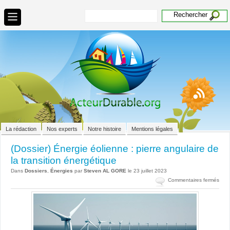
La rédaction
Nos experts
Notre histoire
Mentions légales
(Dossier) Énergie éolienne : pierre angulaire de
la transition énergétique
Dans
Dossiers
,
Énergies
par
Steven AL GORE
le 23 juillet 2023
sur
Commentaires fermés
(Dos
Éner
éoli
:
pierr