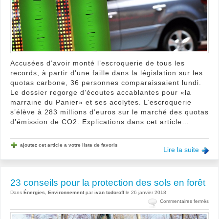
à
Mars
Accusées d’avoir monté l’escroquerie de tous les
records, à partir d’une faille dans la législation sur les
quotas carbone, 36 personnes comparaissaient lundi.
Le dossier regorge d’écoutes accablantes pour «la
marraine du Panier» et ses acolytes. L’escroquerie
s’élève à 283 millions d’euros sur le marché des quotas
d’émission de CO2. Explications dans cet article…
ajoutez cet article a votre liste de favoris
Lire la suite
23 conseils pour la protection des sols en forêt
Dans
Énergies
,
Environnement
par
ivan todoroff
le 26 janvier 2018
sur
Commentaires fermés
23
cons