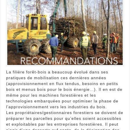
pour
la
prot
des
sols
en
forêt
La filière forêt-bois a beaucoup évolué dans ses
pratiques de mobilisation ces dernières années
(approvisionnement en flux tendus, besoins en petits
bois et menus bois pour le bois énergie…). Il en est de
même pour les machines forestières et les
technologies embarquées pour optimiser la phase de
l’approvisionnement vers les industries du bois.
Les propriétaires/gestionnaires forestiers se doivent de
préparer les parcelles pour qu’elles soient accessibles
et exploitables par les entreprises forestières. Il peut
s’agir d’une desserte suf sante, de la désignation des