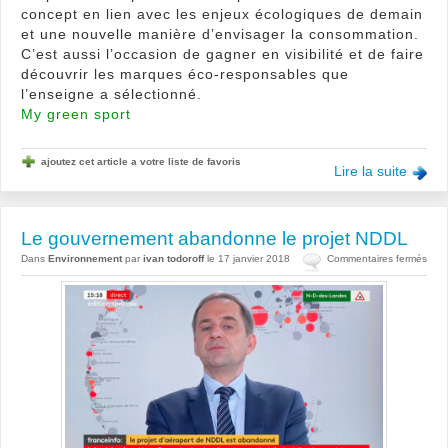
concept en lien avec les enjeux écologiques de demain
et une nouvelle manière d’envisager la consommation.
C’est aussi l’occasion de gagner en visibilité et de faire
découvrir les marques éco-responsables que
l’enseigne a sélectionné.
My green sport
ajoutez cet article a votre liste de favoris
Lire la suite
Le gouvernement abandonne le projet NDDL
sur
Dans
Environnement
par
ivan todoroff
le 17 janvier 2018
Commentaires fermés
Le
gou
aba
le
proje
NDD