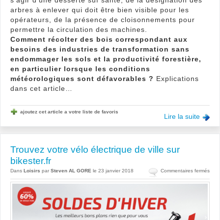
arbres à enlever qui doit être bien visible pour les
opérateurs, de la présence de cloisonnements pour
permettre la circulation des machines.
Comment récolter des bois correspondant aux
besoins des industries de transformation sans
endommager les sols et la productivité forestière,
en particulier lorsque les conditions
météorologiques sont défavorables ?
Explications
dans cet article…
ajoutez cet article a votre liste de favoris
Lire la suite
Trouvez votre vélo électrique de ville sur
bikester.fr
sur
Dans
Loisirs
par
Steven AL GORE
le 23 janvier 2018
Commentaires fermés
Trou
votr
vélo
élec
de