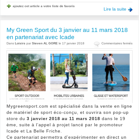
ajoutez cet article a votre liste de favoris
Lire la suite
My Green Sport du 3 janvier au 11 mars 2018
en partenariat avec Icade
sur
Dans
Loisirs
par
Steven AL GORE
le 17 janvier 2018
Commentaires fermés
My
Gre
Spor
du
3
janvi
au
11
mars
201
en
Mygreensport.com est spécialisé dans la vente en ligne
part
de matériel de sport éco-conçu, et ouvrira son pop-up
avec
store du
3 janvier 2018 au 11 mars 2018
dans le 19
Icad
ème, suite à l’appel à projet lancé par le promoteur
Icade et La Belle Friche.
Ce partenariat permettra d’expérimenter en direct un