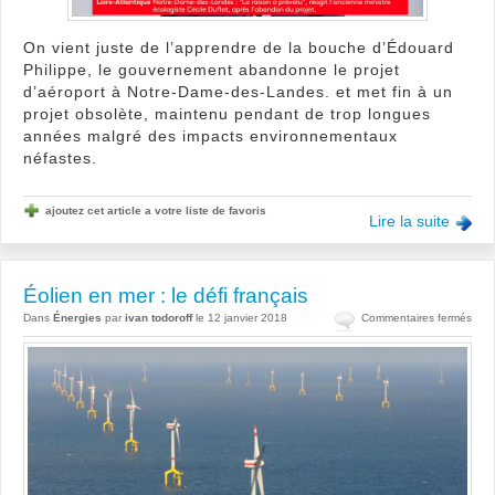
On vient juste de l’apprendre de la bouche d’Édouard
Philippe, le gouvernement abandonne le projet
d’aéroport à Notre-Dame-des-Landes. et met fin à un
projet obsolète, maintenu pendant de trop longues
années malgré des impacts environnementaux
néfastes.
ajoutez cet article a votre liste de favoris
Lire la suite
Éolien en mer : le défi français
sur
Dans
Énergies
par
ivan todoroff
le 12 janvier 2018
Commentaires fermés
Éoli
en
mer
:
le
défi
fran