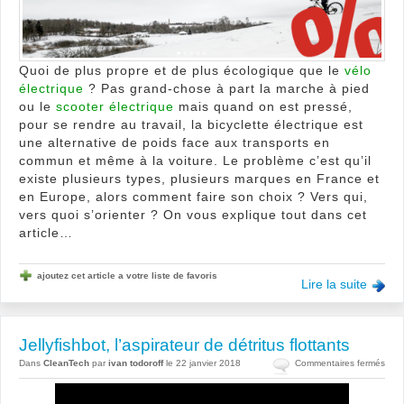
ville
sur
bikes
Quoi de plus propre et de plus écologique que le
vélo
électrique
? Pas grand-chose à part la marche à pied
ou le
scooter électrique
mais quand on est pressé,
pour se rendre au travail, la bicyclette électrique est
une alternative de poids face aux transports en
commun et même à la voiture. Le problème c’est qu’il
existe plusieurs types, plusieurs marques en France et
en Europe, alors comment faire son choix ? Vers qui,
vers quoi s’orienter ? On vous explique tout dans cet
article…
ajoutez cet article a votre liste de favoris
Lire la suite
Jellyfishbot, l’aspirateur de détritus flottants
sur
Dans
CleanTech
par
ivan todoroff
le 22 janvier 2018
Commentaires fermés
Jelly
l’asp