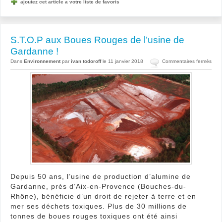
ajoutez cet article a votre liste de favoris
S.T.O.P aux Boues Rouges de l’usine de
Gardanne !
sur
Dans
Environnement
par
ivan todoroff
le 11 janvier 2018
Commentaires fermés
S.T.
aux
Bou
Rou
de
l’usi
de
Gar
!
Depuis 50 ans, l’usine de production d’alumine de
Gardanne, près d’Aix-en-Provence (Bouches-du-
Rhône), bénéficie d’un droit de rejeter à terre et en
mer ses déchets toxiques. Plus de 30 millions de
tonnes de boues rouges toxiques ont été ainsi