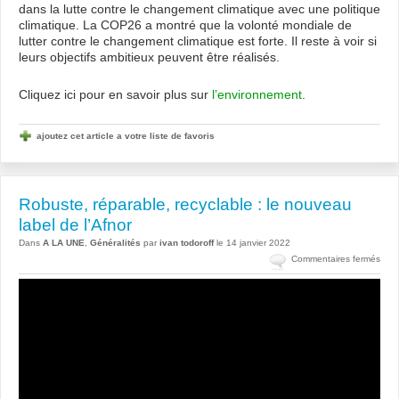
dans la lutte contre le changement climatique avec une politique
climatique. La COP26 a montré que la volonté mondiale de
lutter contre le changement climatique est forte. Il reste à voir si
leurs objectifs ambitieux peuvent être réalisés.
Cliquez ici pour en savoir plus sur
l’environnement
.
ajoutez cet article a votre liste de favoris
Robuste, réparable, recyclable : le nouveau
label de l’Afnor
Dans
A LA UNE
,
Généralités
par
ivan todoroff
le 14 janvier 2022
sur
Commentaires fermés
Robu
répa
recy
:
le
nou
label
de