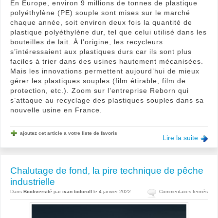
En Europe, environ 9 millions de tonnes de plastique
polyéthylène (PE) souple sont mises sur le marché
chaque année, soit environ deux fois la quantité de
plastique polyéthylène dur, tel que celui utilisé dans les
bouteilles de lait. À l’origine, les recycleurs
s’intéressaient aux plastiques durs car ils sont plus
faciles à trier dans des usines hautement mécanisées.
Mais les innovations permettent aujourd’hui de mieux
gérer les plastiques souples (film étirable, film de
protection, etc.). Zoom sur l’entreprise Reborn qui
s’attaque au recyclage des plastiques souples dans sa
nouvelle usine en France.
ajoutez cet article a votre liste de favoris
Lire la suite
Chalutage de fond, la pire technique de pêche
industrielle
sur
Dans
Biodiversité
par
ivan todoroff
le 4 janvier 2022
Commentaires fermés
Chal
de
fond