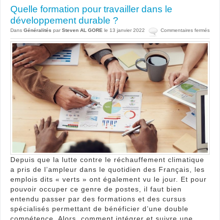
Quelle formation pour travailler dans le
développement durable ?
sur
Dans
Généralités
par
Steven AL GORE
le 13 janvier 2022
Commentaires fermés
Quel
form
pour
trava
dan
le
dév
dura
?
Depuis que la lutte contre le réchauffement climatique
a pris de l’ampleur dans le quotidien des Français, les
emplois dits « verts » ont également vu le jour. Et pour
pouvoir occuper ce genre de postes, il faut bien
entendu passer par des formations et des cursus
spécialisés permettant de bénéficier d’une double
compétence. Alors, comment intégrer et suivre une