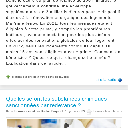
Dans le cadre du plan de relance de 100 milliards, le
gouvernement a confirmé une enveloppe
supplémentaire de 2 milliards d’euros pour le dispositif
d’aides à la rénovation énergétique des logements
MaPrimeRénov. En 2021, tous les ménages étaient
éligibles à cette prime, y compris les propriétaires
bailleurs, avec une incitation pour les plus aisés à
effectuer des rénovations globales de leur logement.
En 2022, seuls les logements construits depuis au
moins 15 ans sont éligibles à cette prime. Comment en
bénéficiez ? Qu’est ce qui a changé cette année ?
Explication dans cet article…
ajoutez cet article a votre liste de favoris
Lire la suite
Quelles seront les substances chimiques
sanctionnées par redevance ?
sur
Dans
Environnement
par
Sophie Paquet
le 10 janvier 2022
Commentaires fermés
Quel
sero
les