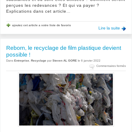
perçues les redevances ? Et qui va payer ?
Explications dans cet article…
ajoutez cet article a votre liste de favoris
Lire la suite
Reborn, le recyclage de film plastique devient
possible !
Dans
Entreprise
,
Recyclage
par
Steven AL GORE
le 6 janvier 2022
sur
Commentaires fermés
Rebo
le
recy
de
film
plas
devi
poss
!