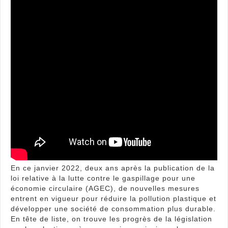
l’Afn
En ce janvier 2022, deux ans après la publication de la
loi relative à la lutte contre le gaspillage pour une
économie circulaire (AGEC), de nouvelles mesures
entrent en vigueur pour réduire la pollution plastique et
développer une société de consommation plus durable.
En tête de liste, on trouve les progrès de la législation