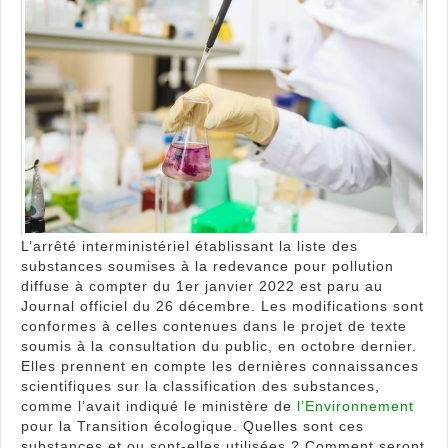
subs
chim
sanc
par
rede
?
L’arrêté interministériel établissant la liste des
substances soumises à la redevance pour pollution
diffuse à compter du 1er janvier 2022 est paru au
Journal officiel du 26 décembre. Les modifications sont
conformes à celles contenues dans le projet de texte
soumis à la consultation du public, en octobre dernier.
Elles prennent en compte les dernières connaissances
scientifiques sur la classification des substances,
comme l’avait indiqué le ministère de
l’Environnement
pour la Transition écologique. Quelles sont ces
substances et ou sont-elles utilisées ? Comment seront