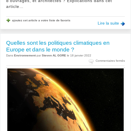
d’ouvrages, et architectes ? Explications dans cet
article…
ajoutez cet article a votre liste de favoris
Lire la suite
Quelles sont les politiques climatiques en
Europe et dans le monde ?
Dans
Environnement
par
Steven AL GORE
le 18 janvier 2022
sur
Commentaires fermés
Quel
sont
les
polit
clim
en
Eur
et
dan
le
mon
?