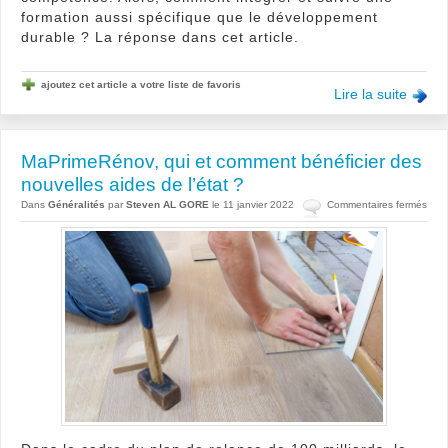
formation aussi spécifique que le développement
durable ? La réponse dans cet article.
ajoutez cet article a votre liste de favoris
Lire la suite
MaPrimeRénov, qui et comment bénéficier des
nouvelles aides de l’état ?
sur
Dans
Généralités
par
Steven AL GORE
le 11 janvier 2022
Commentaires fermés
MaP
qui
et
com
béné
des
nouv
aide
de
l’état
?