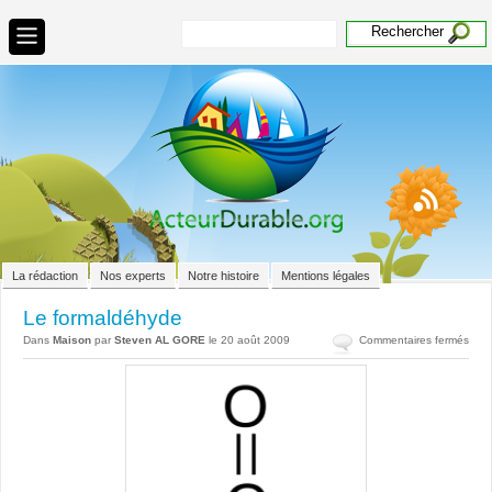
La rédaction
Nos experts
Notre histoire
Mentions légales
Le formaldéhyde
sur
Dans
Maison
par
Steven AL GORE
le 20 août 2009
Commentaires fermés
Le
form